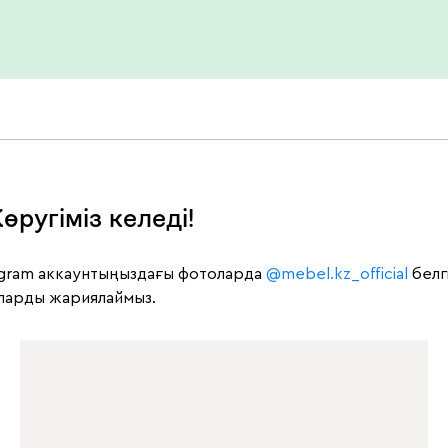
өругіміз келеді!
stagram аккаунтыңыздағы фотоларда
@mebel.kz_official
белгі
рларды жариялаймыз.