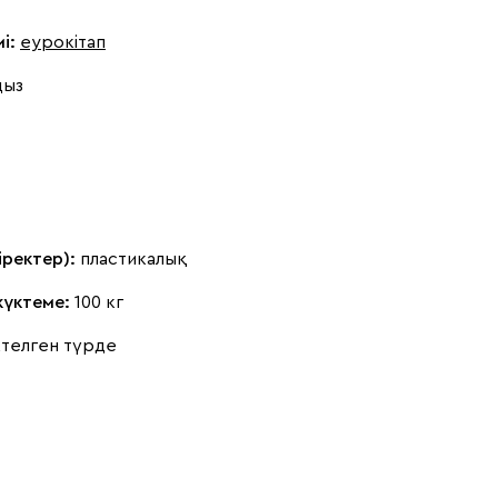
і:
еурокітап
ңыз
іректер):
пластикалық
жүктеме:
100 кг
телген түрде