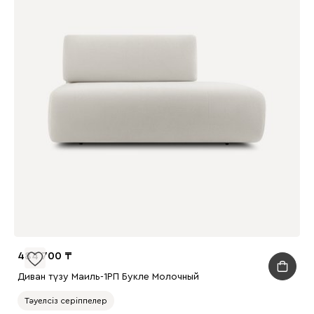
484 700
Диван түзу Маиль-1РП Букле Молочный
Тәуелсіз серіппелер