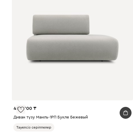
484 700
Диван түзу Маиль-1РП Букле Бежевый
Тәуелсіз серіппелер