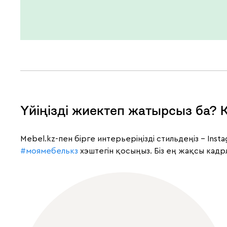
Үйіңізді жиектеп жатырсыз ба? К
Mebel.kz-пен бірге интерьеріңізді стильдеңіз – In
#моямебелькз
хэштегін қосыңыз. Біз ең жақсы кад