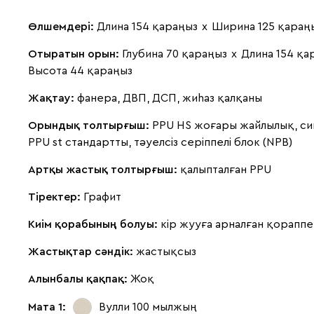
Өлшемдері:
Длина 154 қараңыз
х
Ширина 125 қараң
Отыратын орын:
Глубина 70 қараңыз
х
Длина 154 қа
Высота 44 қараңыз
Жақтау:
фанера, ДВП, ДСП, жиһаз қалқаны
Орындық толтырғыш:
PPU HS жоғары жайлылық, си
PPU st стандартты, тәуелсіз серіппелі блок (NPB)
Артқы жастық толтырғыш:
қалыпталған PPU
Тіректер:
Графит
Киім қорабының болуы:
кір жууға арналған қораппе
Жастықтар сәндік:
жастықсыз
Алынбалы қақпақ:
Жоқ
Мата 1:
Вулли 100
мылжың