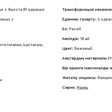
ыз
х
Высота 81 қараңыз
Трансформация механизм
раңыз
х
Еденнен тазарту:
4 қара
Ел:
Ресей
Кепілдік:
18 ай
нтетикалық қыстағыш,
Цвет:
бежевый
Аяқтардың материалы (т
Бір орынға максималды 
Жеткізу опциясы:
бөлшек
н
Серия
:
Маиль