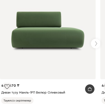
454 870
4
Диван түзу Маиль-1РП Велюр Оливковый
Ди
Тәуелсіз серіппелер