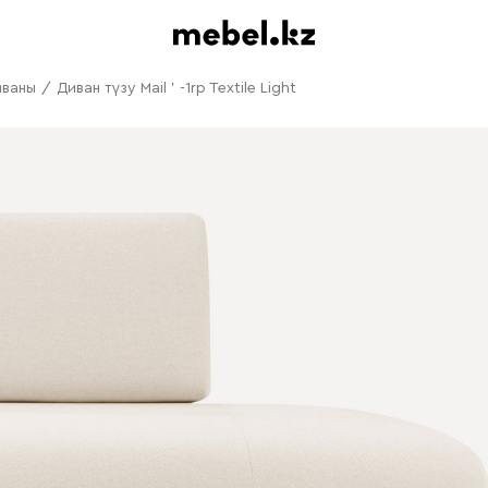
иваны
/
Диван түзу Mail ' -1rp Textile Light