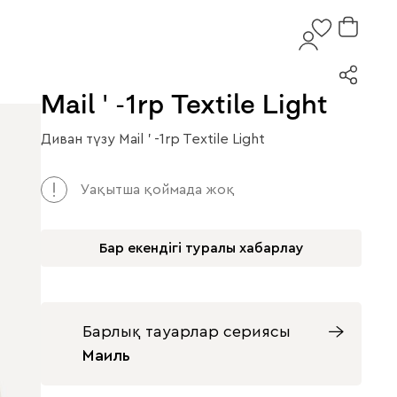
Mail ' -1rp Textile Light
Диван түзу Mail ' -1rp Textile Light
Уақытша қоймада жоқ
Бар екендігі туралы хабарлау
Барлық тауарлар сериясы
Маиль