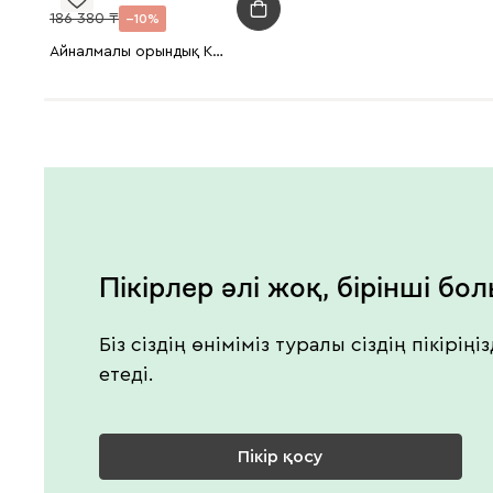
186 380
10
Айналмалы орындық Кессен Велюр Кремовый
Пікірлер әлі жоқ, бірінші бо
Біз сіздің өніміміз туралы сіздің пікірің
етеді.
Пікір қосу