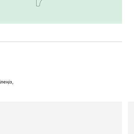
леңіз,