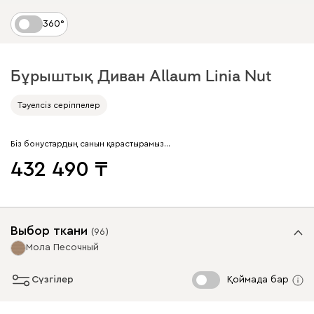
360°
Бұрыштық Диван Allaum Linia Nut
Тәуелсіз серіппелер
Біз бонустардың санын қарастырамыз…
432 490
Выбор ткани
(
96
)
Мола Песочный
Сүзгілер
Қоймада бар