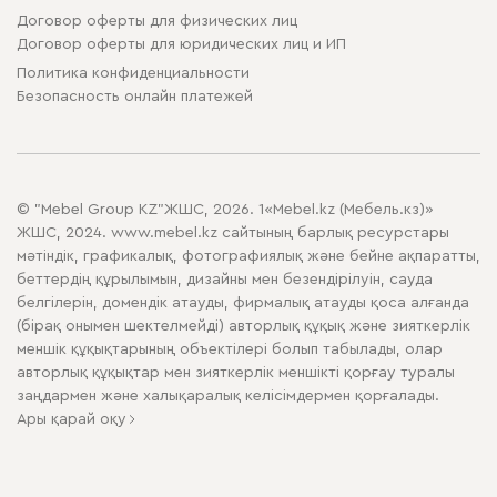
Договор оферты для физических лиц
Договор оферты для юридических лиц и ИП
Политика конфиденциальности
Безопасность онлайн платежей
© "Mebel Group KZ"ЖШС, 2026. 1«Mebel.kz (Мебель.кз)»
ЖШС, 2024. www.mebel.kz сайтының барлық ресурстары
мәтіндік, графикалық, фотографиялық және бейне ақпаратты,
беттердің құрылымын, дизайны мен безендірілуін, сауда
белгілерін, домендік атауды, фирмалық атауды қоса алғанда
(бірақ онымен шектелмейді) авторлық құқық және зияткерлік
меншік құқықтарының объектілері болып табылады, олар
авторлық құқықтар мен зияткерлік меншікті қорғау туралы
заңдармен және халықаралық келісімдермен қорғалады.
Ары қарай оқу