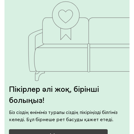
Пікірлер әлі жоқ, бірінші
болыңыз!
Біз сіздің өніміміз туралы сіздің пікіріңізді білгіміз
келеді. Бұл бірнеше рет басуды қажет етеді.