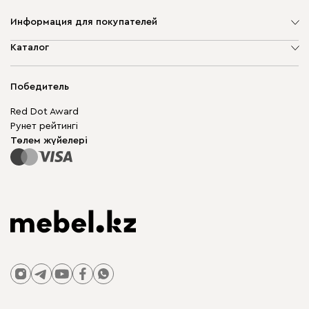
Информация для покупателей
Компания туралы
Каталог
Дүкен мекенжайлары
Жұмсақ жиһаз
Жеткізу және төлеу
Шкаф жиһазы
Победитель
Кепілдік
Жақтаусыз жиһаз
Mebel.Club
Red Dot Award
Модульдік жиһаз
Бизнес үшін
Рунет рейтингі
Үстелдер мен орындықтар
Сайт картасы
Төлем жүйелері