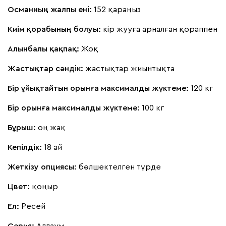
Османның жалпы ені:
152 қараңыз
Букле
715 900
Киім қорабының болуы:
кір жууға арналған қораппен
Алынбалы қақпақ:
Жоқ
Жастықтар сәндік:
жастықтар жиынтықта
Вайт
Латте
Терра
Бір ұйықтайтын орынға максималды жүктеме:
120 кг
Бір орынға максималды жүктеме:
100 кг
Альтеа
715 900
Бұрыш:
оң жақ
Кепілдік:
18 ай
Жеткізу опциясы:
бөлшектелген түрде
Бежевый
Графит
Молочный
Серый
Цвет:
қоңыр
Ел:
Ресей
Серия
:
Аллаум