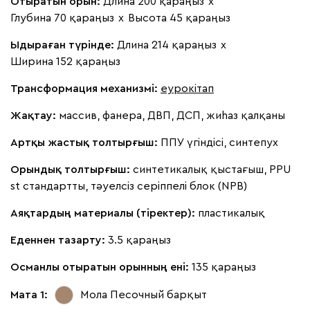
Отыратын орын:
Длина 200 қараңыз
х
Глубина 70 қараңыз
х
Высота 45 қараңыз
Жёлтый
Синий
Терракота
Ыдыраған түрінде:
Длина 214 қараңыз
х
Ширина 152 қараңыз
Ланза
514 530
Трансформация механизмі:
еурокітап
Жақтау:
массив, фанера, ДВП, ДСП, жиһаз қалқаны
Артқы жастық толтырғыш:
ППУ үгіндісі, синтепух
Бежевый
Вишневый
Голубой
Графит
Зеле
Орындық толтырғыш:
синтетикалық қыстағыш, PPU
st стандартты, тәуелсіз серіппелі блок (NPB)
Кларинс
618 940
Аяқтардың материалы (тіректер):
пластикалық
Еденнен тазарту:
3.5 қараңыз
Османлы отыратын орынның ені:
135 қараңыз
100
130
690
695
792
Мата 1:
Мола Песочный
барқыт