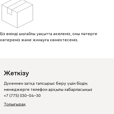
Біз өнімді ыңғайлы уақытта әкелеміз, оны пәтерге
көтереміз және жинауға көмектесеміз.
Жеткізу
Дүкеннен затқа тапсырыс беру үшін біздің
менеджерге телефон арқылы хабарласыңыз
+7 (775) 030-04-30
Толығырақ