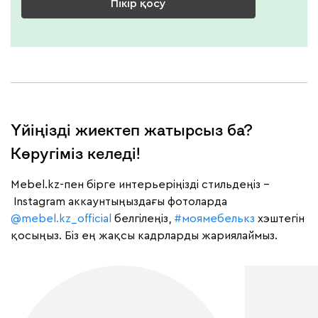
Пікір қосу
Үйіңізді жиектеп жатырсыз ба?
Көругіміз келеді!
Mebel.kz-пен бірге интерьеріңізді стильдеңіз –
Instagram аккаунтыңыздағы фотоларда
@mebel.kz_official
белгілеңіз,
#моямебелькз
хэштегін
қосыңыз. Біз ең жақсы кадрларды жариялаймыз.