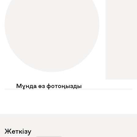
Мұнда өз фотоңызды
көргіңіз келе ме?
Жариялауларыңызда
@mebel.kz_official
белгілеңіз
Жеткізу