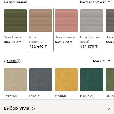
Негізгі жинақ
Бастап
432 490
Мола Олива
Мола
Мола Розовый
Мола Светло-
Мола
454 870
Песочный
432 490
серый
454 
432 490
454 870
Данель
454 870
Бежевый
Графит
Жёлтый
Изумруд
Олив
Выбор угла
(
2
)