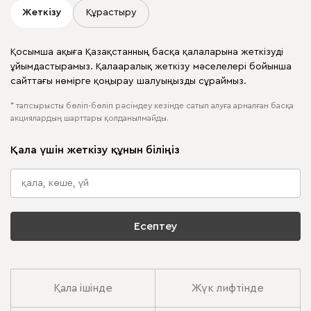
Жеткізу
Құрастыру
Қосымша ақыға Қазақстанның басқа қалаларына жеткізуді
ұйымдастырамыз. Қалааралық жеткізу мәселелері бойынша
сайттағы нөмірге қоңырау шалуыңызды сұраймыз.
* тапсырысты бөліп-бөліп рәсімдеу кезінде сатып алуға арналған басқа
акциялардың шарттары қолданылмайды.
Қала үшін жеткізу құнын біліңіз
Есептеу
Қала ішінде
Жүк лифтінде