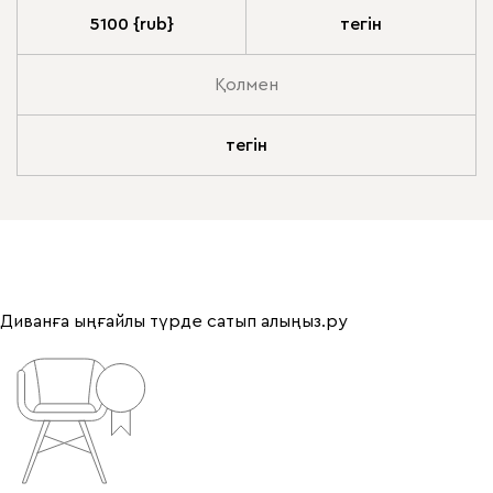
5100 {rub}
тегін
Қолмен
тегін
Диванға ыңғайлы түрде сатып алыңыз.ру