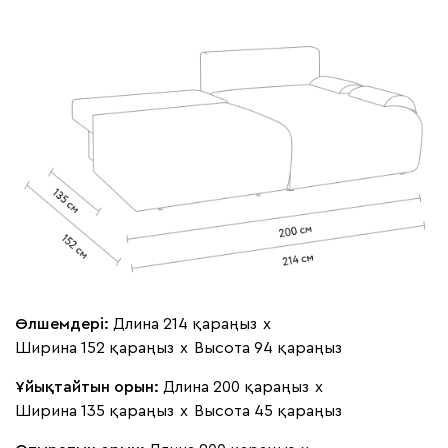
020
120
236
240
310
Геста
514 530
Бежевый
Изумруд
Марсала
Молочный
Мята
Өлшемдері:
Длина 214 қараңыз
х
Мола
514 530
Ширина 152 қараңыз
х
Высота 94 қараңыз
Ұйықтайтын орын:
Длина 200 қараңыз
х
Ширина 135 қараңыз
х
Высота 45 қараңыз