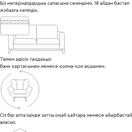
Біз материалдардың сапасына сенімдіміз. 18 айдан бастап
жиһазға кепілдік.
Төлем әдісін таңдаңыз:
банк картасымен немесе қолма-қол ақшамен.
Сіз бір апта ішінде затты оңай қайтара немесе айырбастай
аласыз.