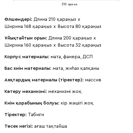
Өлшемдері:
Длина 210 қараңыз
х
Ширина 168 қараңыз
х
Высота 80 қараңыз
Ұйықтайтын орын:
Длина 200 қараңыз
х
Ширина 160 қараңыз
х
Высота 32 қараңыз
Корпус материалы:
мата, фанера, ДСП
Бас киім материалы:
мата, жиһаз қалқаны
Аяқтардың материалы (тіректер):
массив
Көтеру механизмі:
механизмі жоқ
Киім қорабының болуы:
кір жәшігі жоқ
Тіректер:
Табиғи
Төсек негізі:
ағаш тақтайша