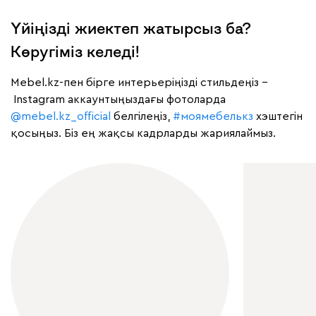
Үйіңізді жиектеп жатырсыз ба?
Көругіміз келеді!
Mebel.kz-пен бірге интерьеріңізді стильдеңіз –
Instagram аккаунтыңыздағы фотоларда
@mebel.kz_official
белгілеңіз,
#моямебелькз
хэштегін
қосыңыз. Біз ең жақсы кадрларды жариялаймыз.