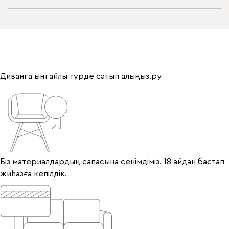
Диванға ыңғайлы түрде сатып алыңыз.ру
Біз материалдардың сапасына сенімдіміз. 18 айдан бастап
жиһазға кепілдік.