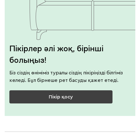
Пікірлер әлі жоқ, бірінші
болыңыз!
Біз сіздің өніміміз туралы сіздің пікіріңізді білгіміз
келеді. Бұл бірнеше рет басуды қажет етеді.
Пікір қосу