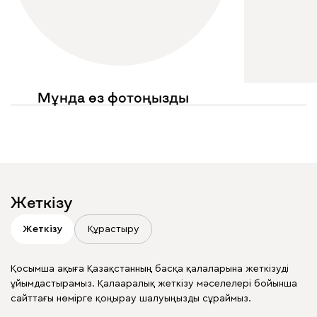
Мұнда өз фотоңызды
көргіңіз келе ме?
Жариялауларыңызда
@mebel.kz_official
белгілеңіз
Жеткізу
Жеткізу
Құрастыру
Қосымша ақыға Қазақстанның басқа қалаларына жеткізуді
ұйымдастырамыз. Қалааралық жеткізу мәселелері бойынша
сайттағы нөмірге қоңырау шалуыңызды сұраймыз.