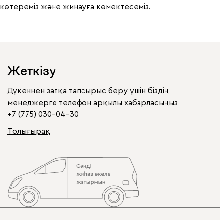
көтереміз және жинауға көмектесеміз.
Жеткізу
Дүкеннен затқа тапсырыс беру үшін біздің
менеджерге телефон арқылы хабарласыңыз
+7 (775) 030-04-30
Толығырақ