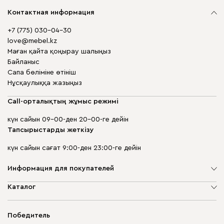
Контактная информация
+7 (775) 030-04-30
love@mebel.kz
Маған қайта қоңырау шалыңыз
Байланыс
Сапа бөліміне өтініш
Нұсқаулыққа жазыңыз
Call-орталықтың жұмыс режимі
күн сайын 09-00-ден 20-00-ге дейін
Тапсырыстарды жеткізу
күн сайын сағат 9:00-ден 23:00-ге дейін
Информация для покупателей
Компания туралы
Каталог
Дүкен мекенжайлары
Жұмсақ жиһаз
Жеткізу және төлеу
Шкаф жиһазы
Победитель
Кепілдік