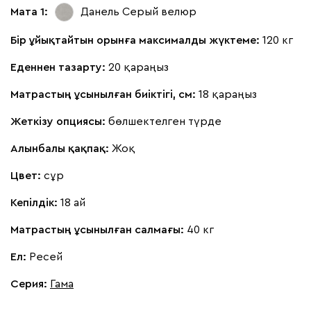
Мата 1:
Данель Серый
велюр
Бір ұйықтайтын орынға максималды жүктеме:
120 кг
Еденнен тазарту:
20 қараңыз
Матрастың ұсынылған биіктігі, см:
18 қараңыз
Жеткізу опциясы:
бөлшектелген түрде
Алынбалы қақпақ:
Жоқ
Цвет:
сұр
Кепілдік:
18 ай
Матрастың ұсынылған салмағы:
40 кг
Ел:
Ресей
Серия
:
Гама