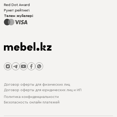
Жақтаусыз жиһаз
Mebel.Club
Red Dot Award
Модульдік жиһаз
Бизнес үшін
Рунет рейтингі
Үстелдер мен орындықтар
Сайт картасы
Төлем жүйелері
Договор оферты для физических лиц
Договор оферты для юридических лиц и ИП
Политика конфиденциальности
Безопасность онлайн платежей