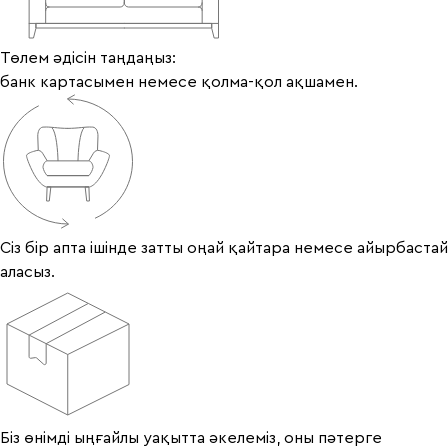
Төлем әдісін таңдаңыз:
банк картасымен немесе қолма-қол ақшамен.
Сіз бір апта ішінде затты оңай қайтара немесе айырбастай
аласыз.
Біз өнімді ыңғайлы уақытта әкелеміз, оны пәтерге