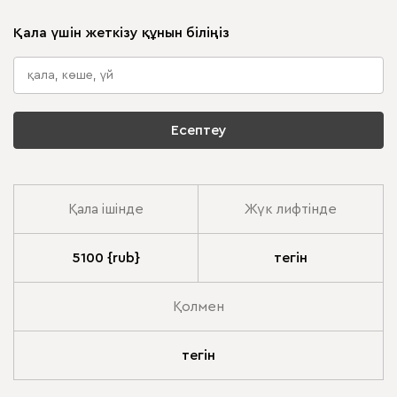
Қала үшін жеткізу құнын біліңіз
Есептеу
Қала ішінде
Жүк лифтінде
5100 {rub}
тегін
Қолмен
тегін