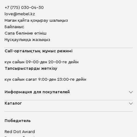
+7 (775) 030-04-30
love@mebel.kz
Маған қайта қоңырау шалыңыз
Байланыс
Сапа бөліміне өтініш
Нұсқаулыққа жазыңыз
Call-орталықтың жұмыс режимі
күн сайын 09-00-ден 20-00-ге дейін
Тапсырыстарды жеткізу
күн сайын сағат 9:00-ден 23:00-ге дейін
Информация для покупателей
Компания туралы
Каталог
Дүкен мекенжайлары
Жұмсақ жиһаз
Жеткізу және төлеу
Шкаф жиһазы
Победитель
Кепілдік
Жақтаусыз жиһаз
Mebel.Club
Red Dot Award
Модульдік жиһаз
Бизнес үшін