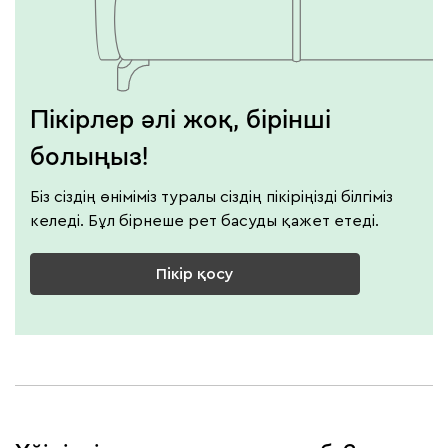
Пікірлер әлі жоқ, бірінші
болыңыз!
Біз сіздің өніміміз туралы сіздің пікіріңізді білгіміз
келеді. Бұл бірнеше рет басуды қажет етеді.
Пікір қосу