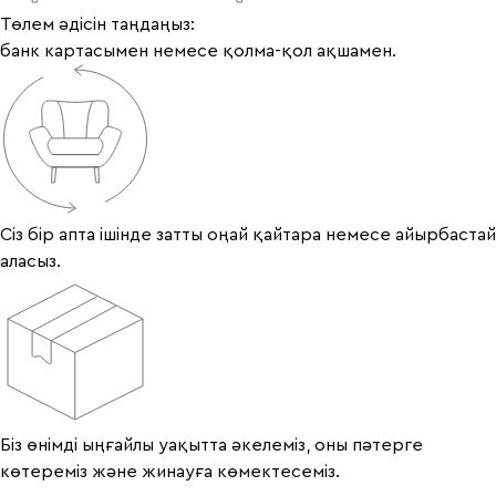
Төлем әдісін таңдаңыз:
банк картасымен немесе қолма-қол ақшамен.
Сіз бір апта ішінде затты оңай қайтара немесе айырбастай
аласыз.
Біз өнімді ыңғайлы уақытта әкелеміз, оны пәтерге
көтереміз және жинауға көмектесеміз.