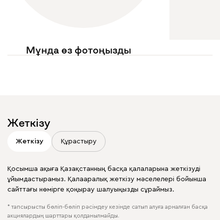
Мұнда өз фотоңызды
көргіңіз келе ме?
Жариялауларыңызда
@mebel.kz_official
белгілеңіз
Жеткізу
Жеткізу
Құрастыру
Қосымша ақыға Қазақстанның басқа қалаларына жеткізуді
ұйымдастырамыз. Қалааралық жеткізу мәселелері бойынша
сайттағы нөмірге қоңырау шалуыңызды сұраймыз.
* тапсырысты бөліп-бөліп рәсімдеу кезінде сатып алуға арналған басқа
акциялардың шарттары қолданылмайды.