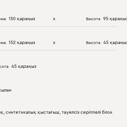
150 қараңыз
х
95 қараңы
ина
Высота
152 қараңыз
х
45 қараңы
ина
Высота
45 қараңыз
сота
жылан
, синтетикалық қыстағыш, тәуелсіз серіппелі блок