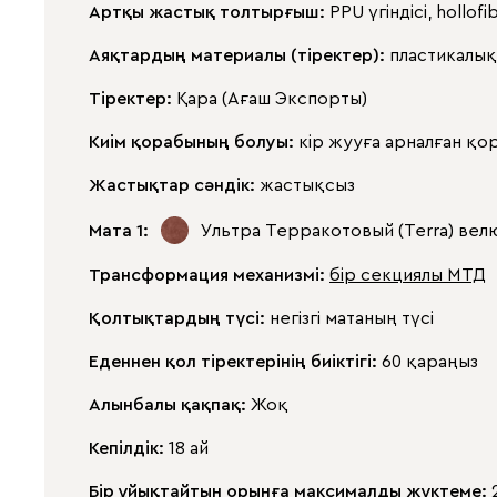
Артқы жастық толтырғыш:
PPU үгіндісі, hollofi
Аяқтардың материалы (тіректер):
пластикалық
Тіректер:
Қара (Ағаш Экспорты)
Киім қорабының болуы:
кір жууға арналған қо
Жастықтар сәндік:
жастықсыз
Мата 1:
Ультра Терракотовый (Terra)
вел
Трансформация механизмі:
бір секциялы МТД
Қолтықтардың түсі:
негізгі матаның түсі
Еденнен қол тіректерінің биіктігі:
60 қараңыз
Алынбалы қақпақ:
Жоқ
Кепілдік:
18 ай
Бір ұйықтайтын орынға максималды жүктеме: