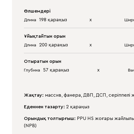
Өлшемдері
198 қараңыз
х
Длина
Шир
Ұйықтайтын орын
200 қараңыз
х
Длина
Шир
Отыратын орын
57 қараңыз
х
Глубина
Вы
Жақтау:
массив, фанера, ДВП, ДСП, серіппелі 
Еденнен тазарту:
2 қараңыз
Орындық толтырғыш:
PPU HS жоғары жайлылық
(NPB)