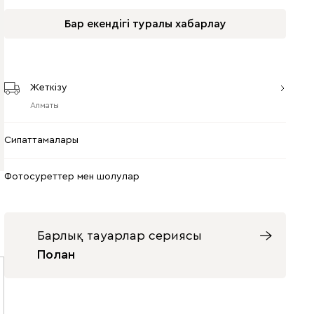
Бар екендігі туралы хабарлау
Жеткізу
Алматы
Сипаттамалары
Фотосуреттер мен шолулар
Барлық тауарлар сериясы
Полан