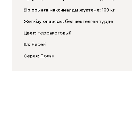
Бір орынға максималды жүктеме:
100 кг
Жеткізу опциясы:
бөлшектелген түрде
Цвет:
терракотовый
Ел:
Ресей
Серия
:
Полан