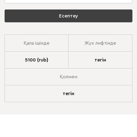
Есептеу
Қала ішінде
Жүк лифтінде
5100 {rub}
тегін
Қолмен
тегін