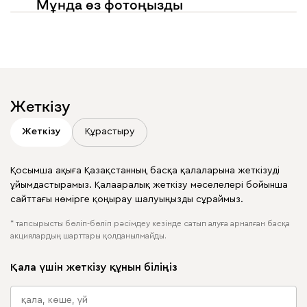
Мұнда өз фотоңызды
көргіңіз келе ме?
Жариялауларыңызда
@mebel.kz_official
белгілеңіз
Жеткізу
Жеткізу
Құрастыру
Қосымша ақыға Қазақстанның басқа қалаларына жеткізуді
ұйымдастырамыз. Қалааралық жеткізу мәселелері бойынша
сайттағы нөмірге қоңырау шалуыңызды сұраймыз.
* тапсырысты бөліп-бөліп рәсімдеу кезінде сатып алуға арналған басқа
акциялардың шарттары қолданылмайды.
Қала үшін жеткізу құнын біліңіз