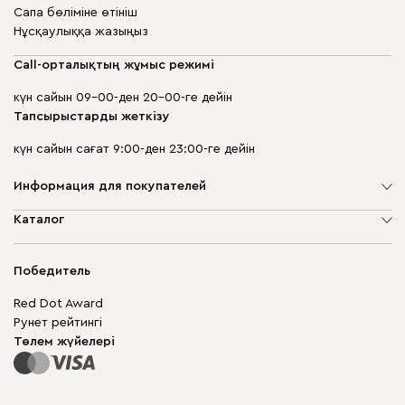
Сапа бөліміне өтініш
Нұсқаулыққа жазыңыз
Call-орталықтың жұмыс режимі
күн сайын 09-00-ден 20-00-ге дейін
Тапсырыстарды жеткізу
күн сайын сағат 9:00-ден 23:00-ге дейін
Информация для покупателей
Компания туралы
Каталог
Дүкен мекенжайлары
Жұмсақ жиһаз
Жеткізу және төлеу
Шкаф жиһазы
Победитель
Кепілдік
Жақтаусыз жиһаз
Mebel.Club
Red Dot Award
Модульдік жиһаз
Бизнес үшін
Рунет рейтингі
Үстелдер мен орындықтар
Сайт картасы
Төлем жүйелері