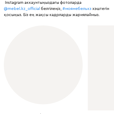
Instagram аккаунтыңыздағы фотоларда
@mebel.kz_official
белгілеңіз,
#моямебелькз
хэштегін
қосыңыз. Біз ең жақсы кадрларды жариялаймыз.