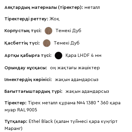
Аяқтардың материалы (тіректер):
металл
Тіректерді реттеу:
Жоқ
Корпустың түсі:
Темекі Дуб
Қасбеттің түсі:
Темекі Дуб
Артқы қабырға түсі:
Қара LHDF 4 мм
Орындау нұсқасы:
оң жақтағы жәшіктер
Ілмектердің көрінісі:
жақын адамдарсыз
Бағыттағыштардың түрі:
жақын адамдарсыз
Тіректер:
Тірек металл құрама №4 1380 * 360 қара
муар RAL 9005
Тұтқалар:
Ethel Black (қалам түймесі қара күңгірт
Маранг)