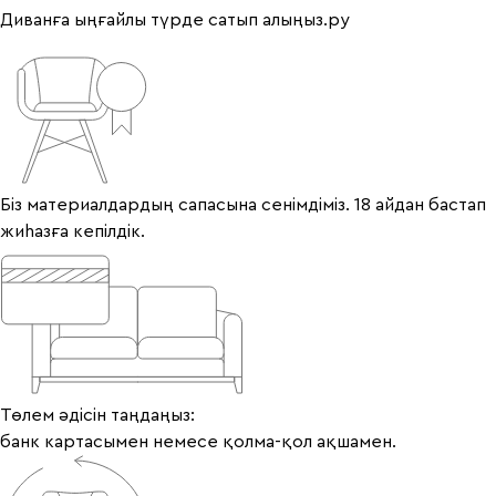
Диванға ыңғайлы түрде сатып алыңыз.ру
Біз материалдардың сапасына сенімдіміз. 18 айдан бастап
жиһазға кепілдік.
Төлем әдісін таңдаңыз:
банк картасымен немесе қолма-қол ақшамен.