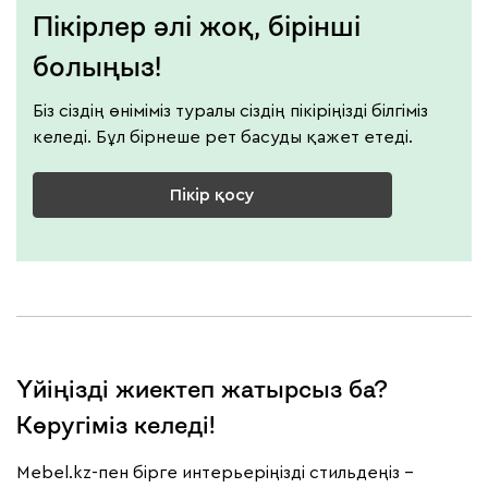
Пікірлер әлі жоқ, бірінші
болыңыз!
Біз сіздің өніміміз туралы сіздің пікіріңізді білгіміз
келеді. Бұл бірнеше рет басуды қажет етеді.
Пікір қосу
Үйіңізді жиектеп жатырсыз ба?
Көругіміз келеді!
Mebel.kz-пен бірге интерьеріңізді стильдеңіз –