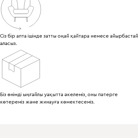
Сіз бір апта ішінде затты оңай қайтара немесе айырбастай
аласыз.
Біз өнімді ыңғайлы уақытта әкелеміз, оны пәтерге
көтереміз және жинауға көмектесеміз.