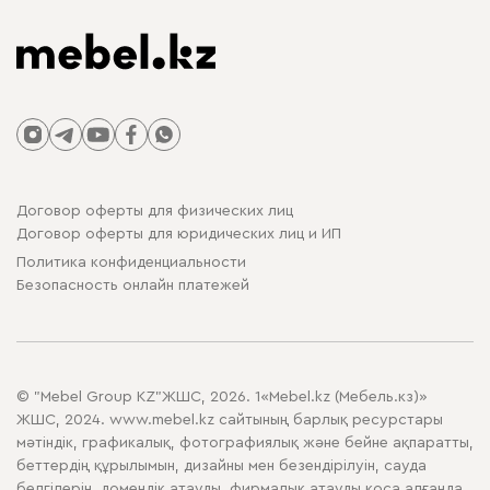
Договор оферты для физических лиц
Договор оферты для юридических лиц и ИП
Политика конфиденциальности
Безопасность онлайн платежей
© "Mebel Group KZ"ЖШС, 2026. 1«Mebel.kz (Мебель.кз)»
ЖШС, 2024. www.mebel.kz сайтының барлық ресурстары
мәтіндік, графикалық, фотографиялық және бейне ақпаратты,
беттердің құрылымын, дизайны мен безендірілуін, сауда
белгілерін, домендік атауды, фирмалық атауды қоса алғанда