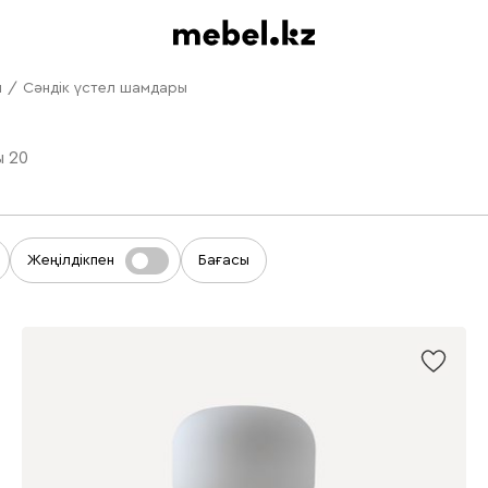
ы
/
Сәндік үстел шамдары
ы
20
Жеңілдікпен
Бағасы