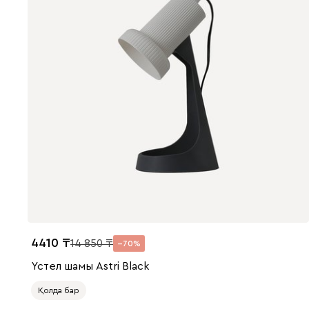
4410
14 850
70
Үстел шамы Astri Black
Қолда бар