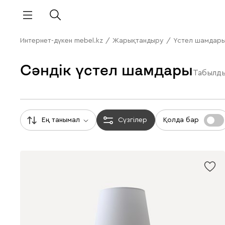
Интернет-дүкен mebel.kz
/
Жарықтандыру
/
Үстел шамдар
Сәндік үстел шамдары
Табылд
Ең танымал
Сүзгілер
Қолда бар