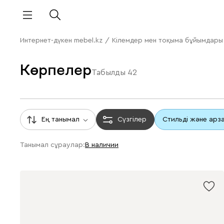
Интернет-дүкен mebel.kz
/
Кілемдер мен тоқыма бұйымдары
Көрпелер
Табылды
42
Ең танымал
Сүзгілер
Стильді және арз
Танымал сұраулар:
В наличии