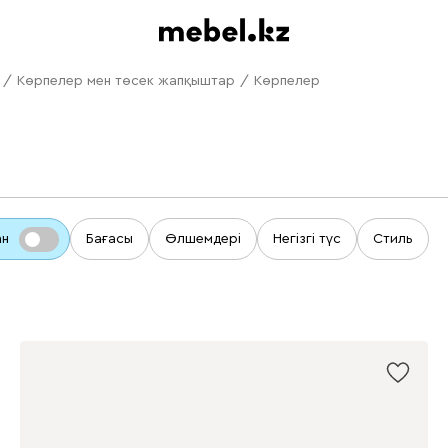
/
Көрпелер мен төсек жапқыштар
/
Көрпелер
ан
Бағасы
Өлшемдері
Негізгі түс
Стиль