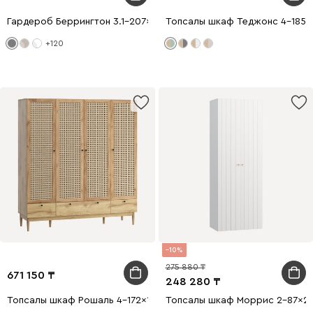
Гардероб Беррингтон 3.1-207x240 Графитовый
Топсалы шкаф Теджонс 4-185x
+120
10
275 880
671 150
248 280
Топсалы шкаф Рошаль 4-172x190 Ротанг
Топсалы шкаф Моррис 2-87x24