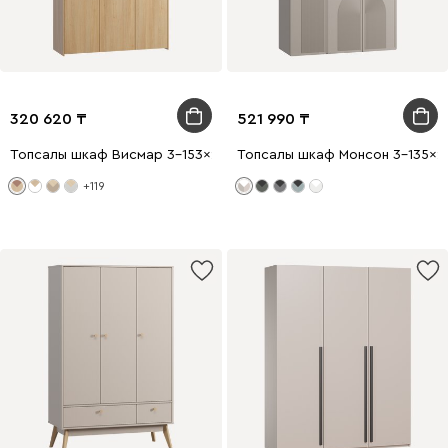
320 620
521 990
Топсалы шкаф Висмар 3-153x240 Дуб Барбера
Топсалы шкаф Монсон 3-135x2
+119