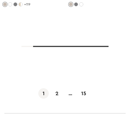
+119
Көбірек көрсету
1
2
…
15