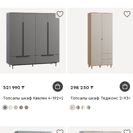
521 990
298 250
Топсалы шкаф Квелен 4-192x200 Графитовый
Топсалы шкаф Теджонс 2-93x2