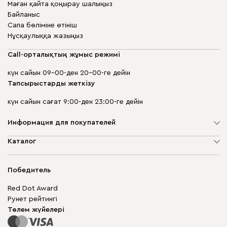
Маған қайта қоңырау шалыңыз
Байланыс
Сапа бөліміне өтініш
Нұсқаулыққа жазыңыз
Call-орталықтың жұмыс режимі
күн сайын 09-00-ден 20-00-ге дейін
Тапсырыстарды жеткізу
күн сайын сағат 9:00-ден 23:00-ге дейін
Информация для покупателей
Компания туралы
Каталог
Дүкен мекенжайлары
Жұмсақ жиһаз
Жеткізу және төлеу
Шкаф жиһазы
Победитель
Кепілдік
Жақтаусыз жиһаз
Mebel.Club
Red Dot Award
Модульдік жиһаз
Бизнес үшін
Рунет рейтингі
Үстелдер мен орындықтар
Сайт картасы
Төлем жүйелері