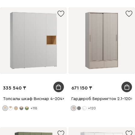
335 540
671 150
Топсалы шкаф Висмар 4-204x240 Пепельный
Гардероб Беррингтон 2.1-120x
+118
+120