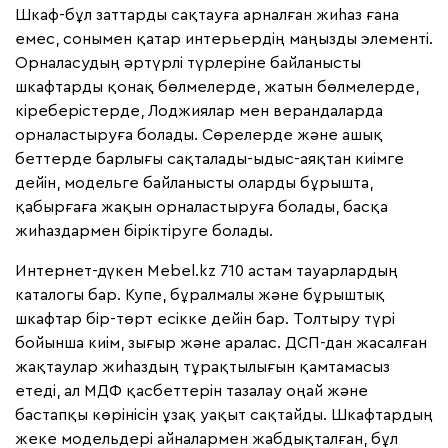
Шкаф-бұл заттарды сақтауға арналған жиһаз ғана
емес, сонымен қатар интерьердің маңызды элементі.
Орналасудың әртүрлі түрлеріне байланысты
шкафтарды қонақ бөлмелерде, жатын бөлмелерде,
кіреберістерде, Лоджиялар мен верандаларда
орналастыруға болады. Сөрелерде және ашық
беттерде барлығы сақталады-ыдыс-аяқтан киімге
дейін, модельге байланысты оларды бұрышта,
қабырғаға жақын орналастыруға болады, басқа
жиһаздармен біріктіруге болады.
Интернет-дүкен Mebel.kz 710 астам тауарлардың
каталогы бар. Купе, бұралмалы және бұрыштық
шкафтар бір-төрт есікке дейін бар. Толтыру түрі
бойынша киім, зығыр және аралас. ДСП-дан жасалған
жақтаулар жиһаздың тұрақтылығын қамтамасыз
етеді, ал МДФ қасбеттерін тазалау оңай және
бастапқы көрінісін ұзақ уақыт сақтайды. Шкафтардың
жеке модельдері айналармен жабдықталған, бұл