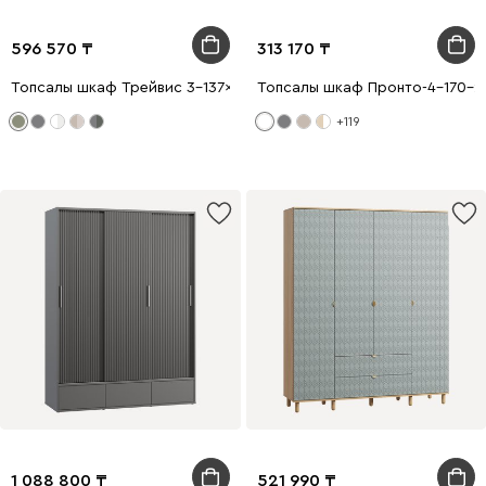
596 570
313 170
Топсалы шкаф Трейвис 3-137x205 Оливковый
Топсалы шкаф Пронто-4-170-21
+119
1 088 800
521 990