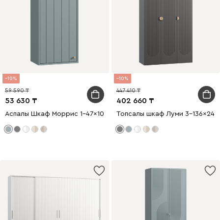
10
10
59 590
447 410
53 630
402 660
Аспалы Шкаф Моррис 1-47x100 Серо-зеленый
Топсалы шкаф Луми 3-136x242