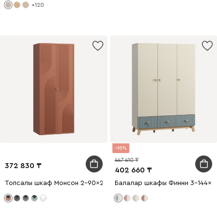
+120
10
447 410
372 830
402 660
Топсалы шкаф Монсон 2-90x222 Терракотовый
Балалар шкафы Финни 3-144x2