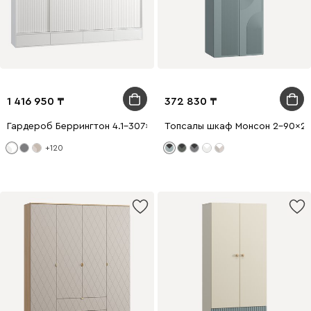
1 416 950
372 830
Гардероб Беррингтон 4.1-307x240 Белый
Топсалы шкаф Монсон 2-90x22
+120