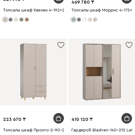
469 780
Топсалы шкаф Квелен 4-192x200 Латте
Топсалы шкаф Моррис 4-175x2
223 670
410 120
Топсалы шкаф Пронто-2-90-210 Велюр
Гардероб Bladven-140-210 Latt