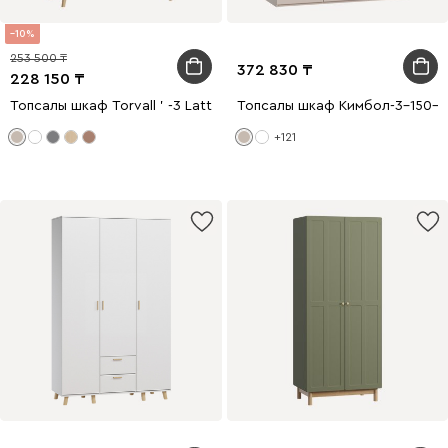
10
253 500
372 830
228 150
Топсалы шкаф Torvall ' -3 Latte
Топсалы шкаф Кимбол-3-150-21
+121