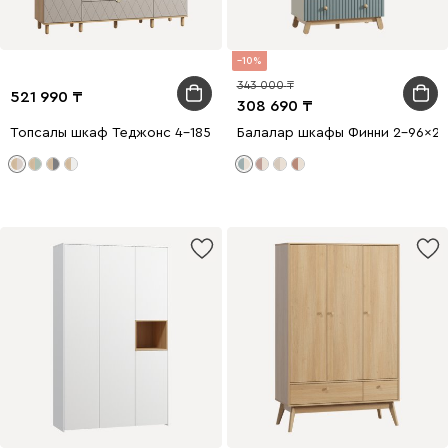
10
343 000
521 990
308 690
Топсалы шкаф Теджонс 4-185x224 Ромб Латте
Балалар шкафы Финни 2-96x21