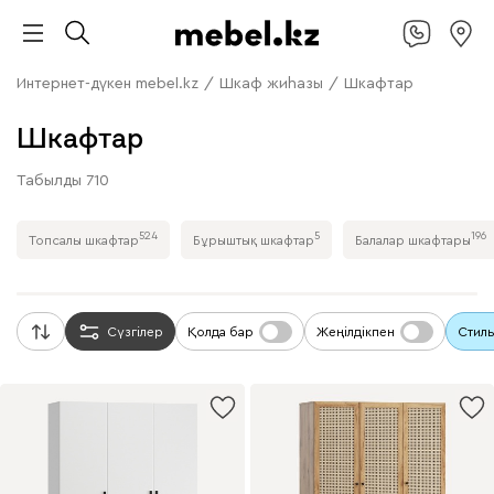
Интернет-дүкен mebel.kz
/
Шкаф жиһазы
/
Шкафтар
Шкафтар
Табылды
710
524
5
196
Топсалы шкафтар
Бұрыштық шкафтар
Балалар шкафтары
Сүзгілер
Қолда бар
Жеңілдікпен
Стиль