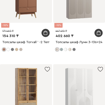
10
10
171 460
447 410
154 310
402 660
Топсалы шкаф Torvall ' -2 Terra
Топсалы шкаф Луми 3-136x242 