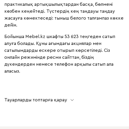
практикалық артықшылықтардан басқа, бөлмені
көзбен кеңейтеді. Түстердің кең таңдауы таңдау
жасауға көмектеседі: тыныш белого талғампаз көкке
дейін.
Бойынша Mebel.kz шкафты 53 623 теңгеден сатып
алуға болады. Құны ағымдағы акциялар мен
сатылымдарды ескере отырып көрсетіледі. Сіз
онлайн режимінде ресми сайттан, біздің
дүкендерден немесе телефон арқылы сатып ала
аласыз.
Тауарларды топтарға қарау