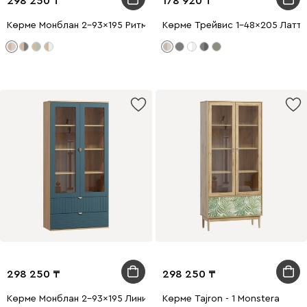
298 250
178 920
Көрме Монблан 2-93x195 Ритм Латте
Көрме Трейвис 1-48x205 Латте
298 250
298 250
Көрме Монблан 2-93x195 Линии Аквамарин
Көрме Tajron - 1 Monstera