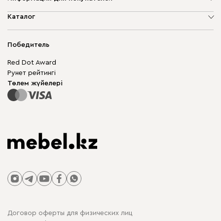
Компания туралы
Каталог
Дүкен мекенжайлары
Жұмсақ жиһаз
Жеткізу және төлеу
Шкаф жиһазы
Победитель
Кепілдік
Жақтаусыз жиһаз
Mebel.Club
Red Dot Award
Модульдік жиһаз
Бизнес үшін
Рунет рейтингі
Үстелдер мен орындықтар
Сайт картасы
Төлем жүйелері
Договор оферты для физических лиц