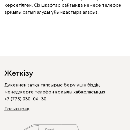
көрсетілген. Сіз шкафтар сайтында немесе телефон
арқылы сатып алуды ұйымдастыра аласыз.
Жеткізу
Дүкеннен затқа тапсырыс беру үшін біздің
менеджерге телефон арқылы хабарласыңыз
+7 (775) 030-04-30
Толығырақ