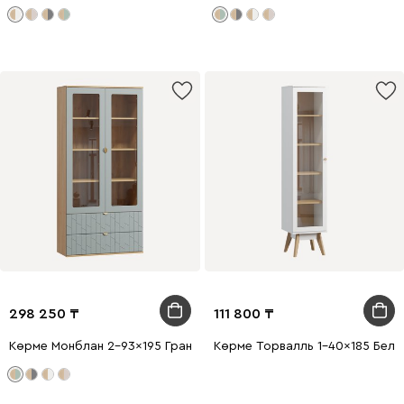
298 250
111 800
Көрме Монблан 2-93x195 Грань Мятный
Көрме Торвалль 1-40x185 Белы