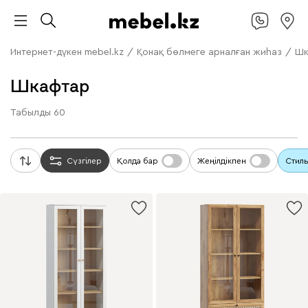
Интернет-дүкен mebel.kz
/
Қонақ бөлмеге арналған жиһаз
/
Шк
Шкафтар
Табылды
60
Сүзгілер
Қолда бар
Жеңілдікпен
Стиль