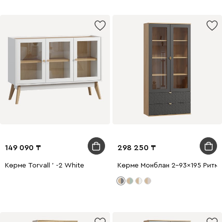
149 090
298 250
Көрме Torvall ' -2 White
Көрме Монблан 2-93x195 Ритм