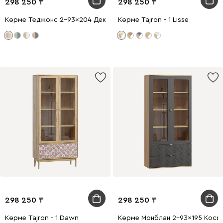
298 250
298 250
Көрме Теджонс 2-93x204 Деко Латте
Көрме Tajron - 1 Lisse
298 250
298 250
Көрме Tajron - 1 Dawn
Көрме Монблан 2-93x195 Косы