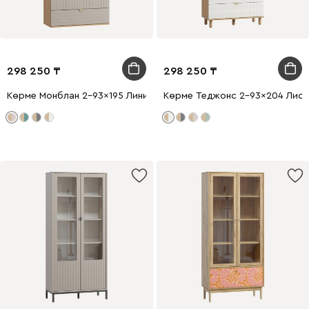
298 250
298 250
Көрме Монблан 2-93x195 Линии Латте
Көрме Теджонс 2-93x204 Лист 