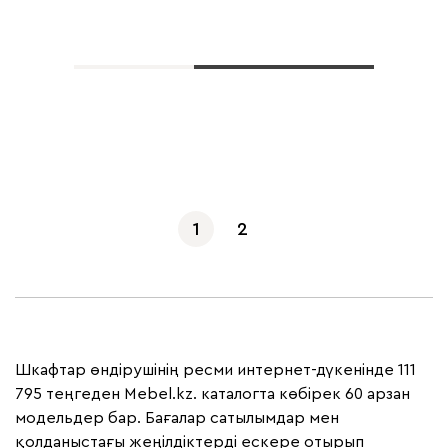
Көбірек көрсету
1
2
Шкафтар өндірушінің ресми интернет-дүкенінде 111
795 теңгеден Mebel.kz. каталогта көбірек 60 арзан
модельдер бар. Бағалар сатылымдар мен
қолданыстағы жеңілдіктерді ескере отырып