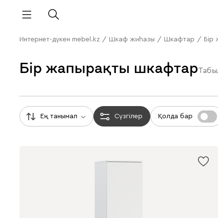
Интернет-дүкен mebel.kz
/
Шкаф жиһазы
/
Шкафтар
/
Бір
Бір жапырақты шкафтар
Таб
Ең танымал
Сүзгілер
Қолда бар