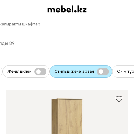
 жапырақты шкафтар
ылды
89
Жеңілдікпен
Стильді және арзан
Өнім түр