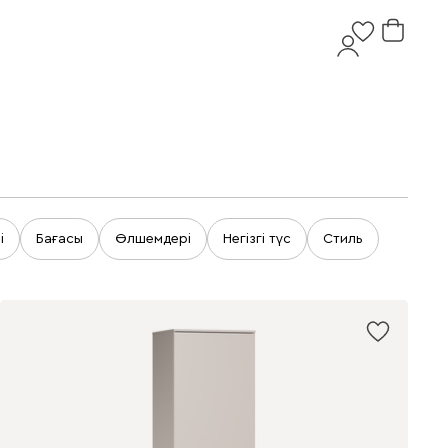
і
Бағасы
Өлшемдері
Негізгі түс
Стиль