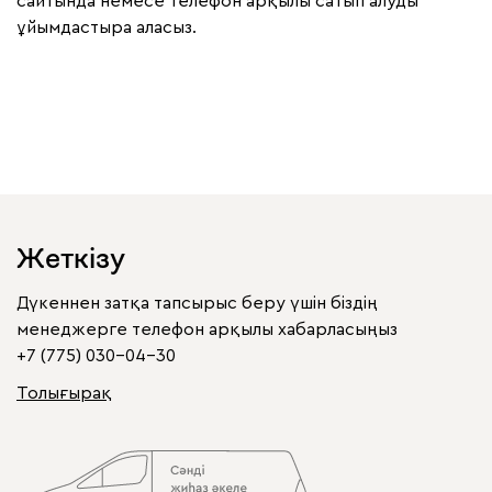
сайтында немесе телефон арқылы сатып алуды
ұйымдастыра аласыз.
Жеткізу
Дүкеннен затқа тапсырыс беру үшін біздің
менеджерге телефон арқылы хабарласыңыз
+7 (775) 030-04-30
Толығырақ