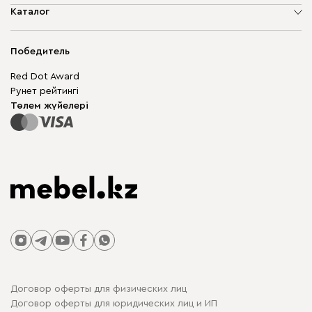
Компания туралы
Каталог
Дүкен мекенжайлары
Жұмсақ жиһаз
Жеткізу және төлеу
Шкаф жиһазы
Победитель
Кепілдік
Жақтаусыз жиһаз
Mebel.Club
Red Dot Award
Модульдік жиһаз
Бизнес үшін
Рунет рейтингі
Үстелдер мен орындықтар
Сайт картасы
Төлем жүйелері
Договор оферты для физических лиц
Договор оферты для юридических лиц и ИП