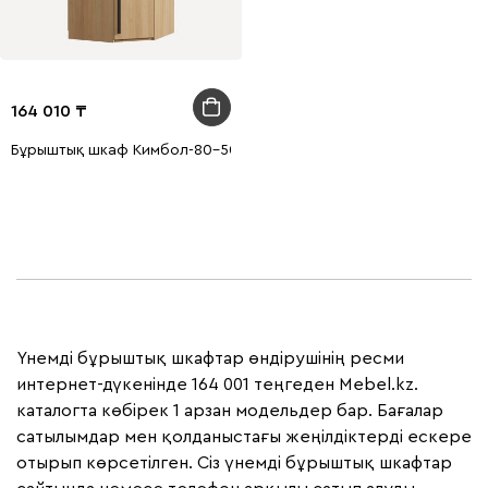
164 010
Бұрыштық шкаф Кимбол-80-50-200 Емен
Үнемді бұрыштық шкафтар өндірушінің ресми
интернет-дүкенінде 164 001 теңгеден Mebel.kz.
каталогта көбірек 1 арзан модельдер бар. Бағалар
сатылымдар мен қолданыстағы жеңілдіктерді ескере
отырып көрсетілген. Сіз үнемді бұрыштық шкафтар