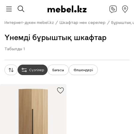
Интернет-дүкен mebel.kz
/
Шкафтар мен сөрелер
/
Бұрыштық 
Үнемді бұрыштық шкафтар
Табылды
1
Сүзгілер
Бағасы
Өлшемдері