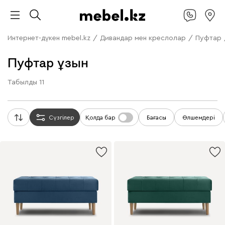
Интернет-дүкен mebel.kz
/
Дивандар мен креслолар
/
Пуфтар
Пуфтар ұзын
Табылды
11
Сүзгілер
Қолда бар
Бағасы
Өлшемдері