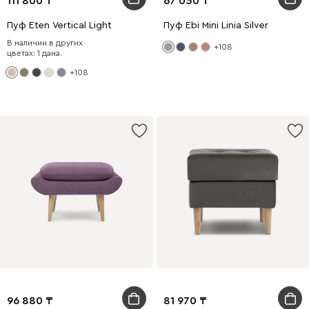
111 800
67 050
Пуф Eten Vertical Light
Пуф Ebi Mini Linia Silver
В наличии в других
+108
цветах: 1 дана.
+108
96 880
81 970