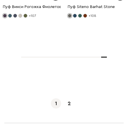
Пуф Винси Рогожка Фиолетовый
Пуф Siteno Barhat Stone
+107
+108
Көбірек көрсету
1
2