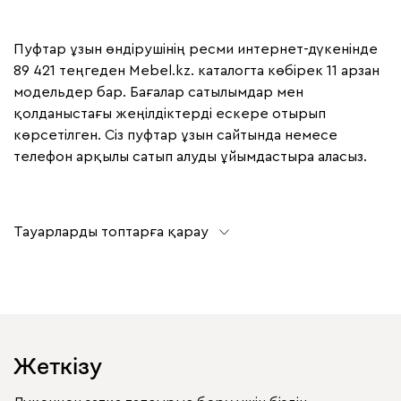
Пуфтар ұзын өндірушінің ресми интернет-дүкенінде
89 421 теңгеден Mebel.kz. каталогта көбірек 11 арзан
модельдер бар. Бағалар сатылымдар мен
қолданыстағы жеңілдіктерді ескере отырып
көрсетілген. Сіз пуфтар ұзын сайтында немесе
телефон арқылы сатып алуды ұйымдастыра аласыз.
Тауарларды топтарға қарау
Жеткізу