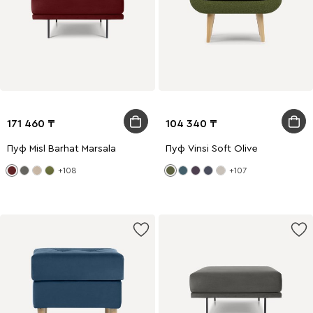
171 460
104 340
Пуф Misl Barhat Marsala
Пуф Vinsi Soft Olive
+108
+107