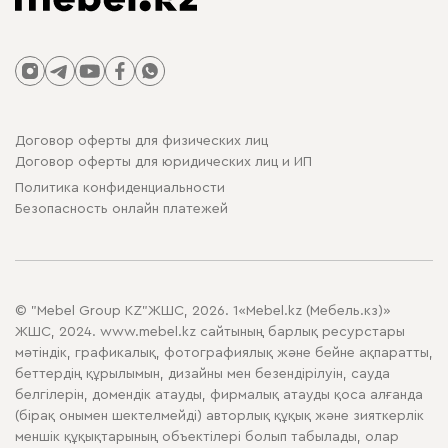
Договор оферты для физических лиц
Договор оферты для юридических лиц и ИП
Политика конфиденциальности
Безопасность онлайн платежей
© "Mebel Group KZ"ЖШС, 2026. 1«Mebel.kz (Мебель.кз)»
ЖШС, 2024. www.mebel.kz сайтының барлық ресурстары
мәтіндік, графикалық, фотографиялық және бейне ақпаратты,
беттердің құрылымын, дизайны мен безендірілуін, сауда
белгілерін, домендік атауды, фирмалық атауды қоса алғанда
(бірақ онымен шектелмейді) авторлық құқық және зияткерлік
меншік құқықтарының объектілері болып табылады, олар