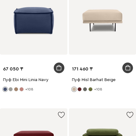
67 050
171 460
Пуф Ebi Mini Linia Navy
Пуф Misl Barhat Beige
+108
+108