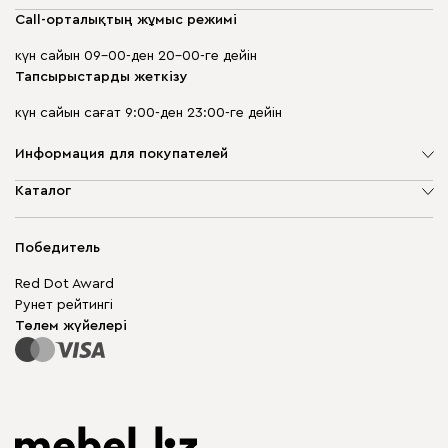
Call-орталықтың жұмыс режимі
күн сайын 09-00-ден 20-00-ге дейін
Тапсырыстарды жеткізу
күн сайын сағат 9:00-ден 23:00-ге дейін
Информация для покупателей
Компания туралы
Каталог
Дүкен мекенжайлары
Жұмсақ жиһаз
Жеткізу және төлеу
Шкаф жиһазы
Победитель
Кепілдік
Жақтаусыз жиһаз
Mebel.Club
Red Dot Award
Модульдік жиһаз
Бизнес үшін
Рунет рейтингі
Үстелдер мен орындықтар
Сайт картасы
Төлем жүйелері