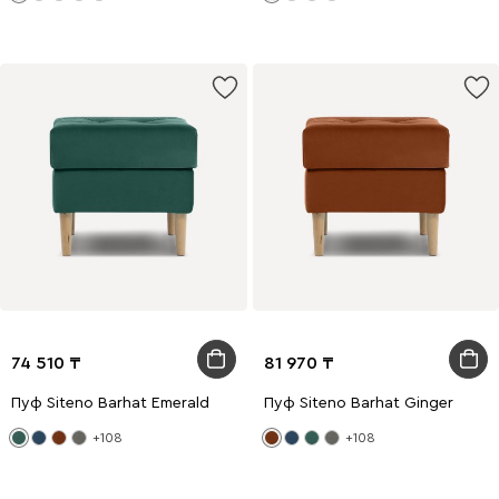
74 510
81 970
Пуф Siteno Barhat Emerald
Пуф Siteno Barhat Ginger
+108
+108