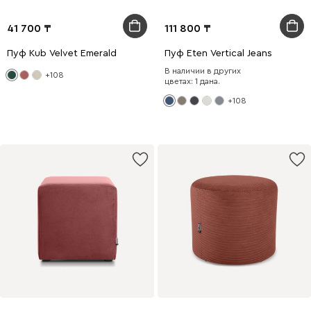
41 700
111 800
Пуф Kub Velvet Emerald
Пуф Eten Vertical Jeans
В наличии в других
+108
цветах: 1 дана.
+108