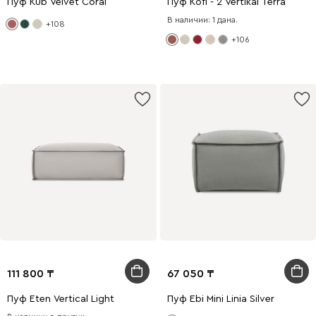
Пуф Kub Velvet Coral
Пуф Kofi - 2 Vertikal Terra
В наличии: 1 дана.
+108
+106
111 800
67 050
Пуф Eten Vertical Light
Пуф Ebi Mini Linia Silver