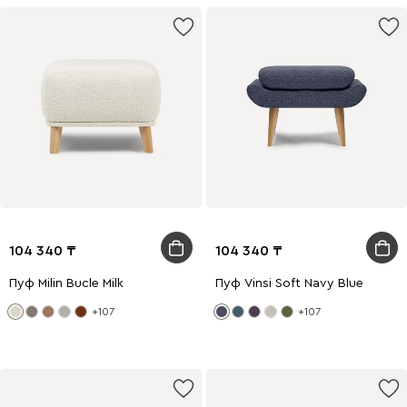
104 340
104 340
Пуф Milin Bucle Milk
Пуф Vinsi Soft Navy Blue
+107
+107