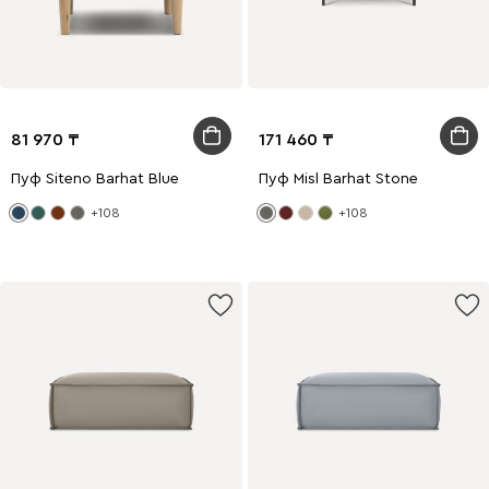
81 970
171 460
Пуф Siteno Barhat Blue
Пуф Misl Barhat Stone
+108
+108