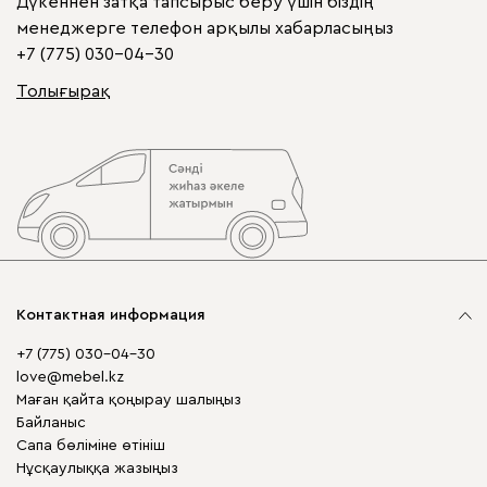
Дүкеннен затқа тапсырыс беру үшін біздің
менеджерге телефон арқылы хабарласыңыз
+7 (775) 030-04-30
Толығырақ
Контактная информация
+7 (775) 030-04-30
love@mebel.kz
Маған қайта қоңырау шалыңыз
Байланыс
Сапа бөліміне өтініш
Нұсқаулыққа жазыңыз