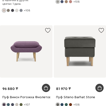
В наличии в других
+108
цветах: 1 дана.
+108
96 880
81 970
Пуф Винси Рогожка Фиолетовый
Пуф Siteno Barhat Stone
+107
+108