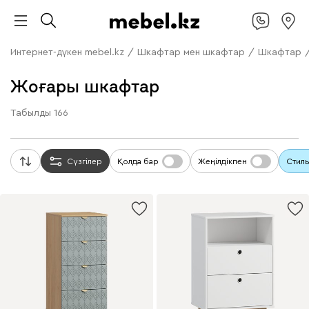
Интернет-дүкен mebel.kz
/
Шкафтар мен шкафтар
/
Шкафтар
Жоғары шкафтар
Табылды
166
Сүзгілер
Қолда бар
Жеңілдікпен
Стиль