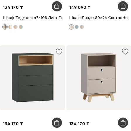
134 170
149 090
Шкаф Теджонс 47x108 Лист Графитовый
Шкаф Линдо 80x94 Светло-бе
134 170
134 170