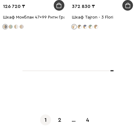
126 720
372 830
Шкаф Монблан 47x99 Ритм Графитовый
Шкаф Tajron - 3 Flori
Көбірек көрсету
1
2
…
4