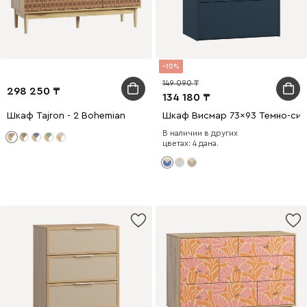
10
149 090
298 250
134 180
Шкаф Tajron - 2 Bohemian
Шкаф Висмар 73x93 Темно-син
В наличии в других
цветах: 4 дана.