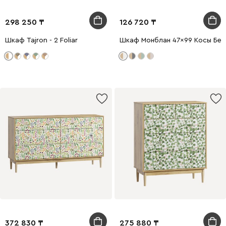
298 250
126 720
Шкаф Tajron - 2 Foliar
Шкаф Монблан 47x99 Косы Бел
372 830
275 880