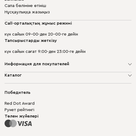
Сапа бөліміне өтініш
Нұсқаулыққа жазыңыз
Call-орталықтың жұмыс режимі
күн сайын 09-00-ден 20-00-ге дейін
Тапсырыстарды жеткізу
күн сайын сағат 9:00-ден 23:00-ге дейін
Информация для покупателей
Компания туралы
Каталог
Дүкен мекенжайлары
Жұмсақ жиһаз
Жеткізу және төлеу
Шкаф жиһазы
Победитель
Кепілдік
Жақтаусыз жиһаз
Mebel.Club
Red Dot Award
Модульдік жиһаз
Бизнес үшін
Рунет рейтингі
Үстелдер мен орындықтар
Сайт картасы
Төлем жүйелері