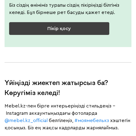
Біз сіздің өніміміз туралы сіздің пікіріңізді білгіміз
келеді. Бұл бірнеше рет басуды қажет етеді.
Пікір қосу
Үйіңізді жиектеп жатырсыз ба?
Көругіміз келеді!
Mebel.kz-пен бірге интерьеріңізді стильдеңіз –
Instagram аккаунтыңыздағы фотоларда
@mebel.kz_official
белгілеңіз,
#моямебелькз
хэштегін
қосыңыз. Біз ең жақсы кадрларды жариялаймыз.