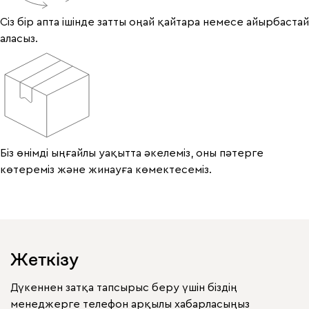
Сіз бір апта ішінде затты оңай қайтара немесе айырбастай
аласыз.
Біз өнімді ыңғайлы уақытта әкелеміз, оны пәтерге
көтереміз және жинауға көмектесеміз.
Жеткізу
Дүкеннен затқа тапсырыс беру үшін біздің
менеджерге телефон арқылы хабарласыңыз