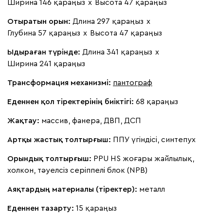
Ширина 146 қараңыз
х
Высота 47 қараңыз
Отыратын орын:
Длина 297 қараңыз
х
230
240
396
695
997
Глубина 57 қараңыз
х
Высота 47 қараңыз
Букле
2 088 170
Ыдыраған түрінде:
Длина 341 қараңыз
х
Ширина 241 қараңыз
Трансформация механизмі:
пантограф
Еденнен қол тіректерінің биіктігі:
68 қараңыз
Вайт
Латте
Терра
Жақтау:
массив, фанера, ДВП, ДСП
Артқы жастық толтырғыш:
ППУ үгіндісі, синтепух
Орындық толтырғыш:
PPU HS жоғары жайлылық,
холкон, тәуелсіз серіппелі блок (NPB)
Аяқтардың материалы (тіректер):
металл
Еденнен тазарту:
15 қараңыз