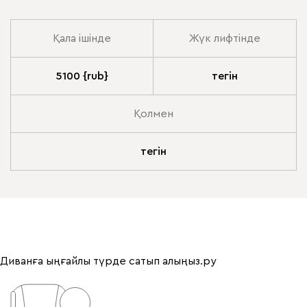
Қала ішінде
Жүк лифтінде
5100 {rub}
тегін
Қолмен
тегін
Диванға ыңғайлы түрде сатып алыңыз.ру