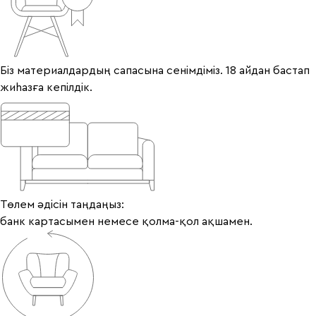
Біз материалдардың сапасына сенімдіміз. 18 айдан бастап
жиһазға кепілдік.
Төлем әдісін таңдаңыз:
банк картасымен немесе қолма-қол ақшамен.