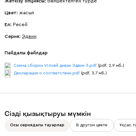
Жеткізу опциясы:
бөлшектелген түрде
Цвет:
жасыл
Ел:
Ресей
Серия
:
Эдвин
Пайдалы файлдар
Схема сборки Угловй диван Эдвин-3.pdf
(pdf. 2.9 мб.)
Декларация о соответствии.pdf
(pdf. 3.7 мб.)
Сізді қызықтыруы мүмкін
Осы сериядағы тауарлар
В другом цвете
Ұқсас т