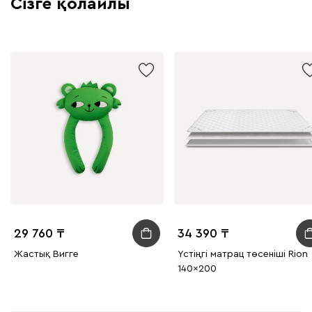
Сізге қолайлы
29 760
34 390
Жастық Вигге
Үстіңгі матрац төсеніші Rion
140x200