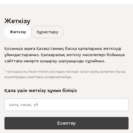
Жеткізу
Жеткізу
Құрастыру
Қосымша ақыға Қазақстанның басқа қалаларына жеткізуді
ұйымдастырамыз. Қалааралық жеткізу мәселелері бойынша
сайттағы нөмірге қоңырау шалуыңызды сұраймыз.
* тапсырысты бөліп-бөліп рәсімдеу кезінде сатып алуға арналған басқа
акциялардың шарттары қолданылмайды.
Қала үшін жеткізу құнын біліңіз
Есептеу