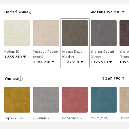
Негізгі жинақ
Бастап
1 193 210
Нобль 10
Ультра Айвори
Ультра Кедр
Ультра Серый
Ультр
1 655 610
(Ivory)
(Cedar)
(Grey)
(Ston
1 193 210
1 193 210
1 193 210
1 19
Ультра
1 267 790
Горчичный
Дымчатый
Коралловый
Минт (Mint)
Песо
(Mustard)
(Smoke)
(Coral)
(Sand