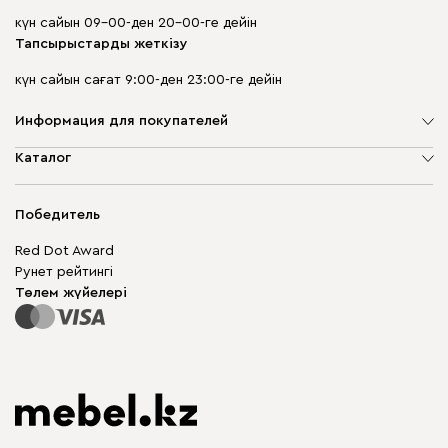
күн сайын 09-00-ден 20-00-ге дейін
Тапсырыстарды жеткізу
күн сайын сағат 9:00-ден 23:00-ге дейін
Информация для покупателей
Компания туралы
Каталог
Дүкен мекенжайлары
Жұмсақ жиһаз
Жеткізу және төлеу
Шкаф жиһазы
Победитель
Кепілдік
Жақтаусыз жиһаз
Mebel.Club
Red Dot Award
Модульдік жиһаз
Бизнес үшін
Рунет рейтингі
Үстелдер мен орындықтар
Сайт картасы
Төлем жүйелері