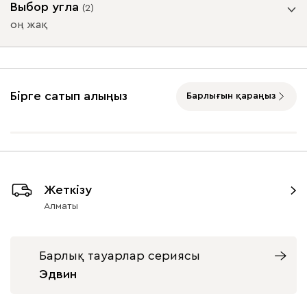
Выбор угла
(
2
)
оң жақ
Онли
1 342 370
Бұрыш
Бірге сатып алыңыз
Барлығын қараңыз
020
120
236
240
310
Оң жақ
Сол жақ
Вертикаль
1 431 870
Жеткізу
Алматы
000
490
795
910
930
Барлық тауарлар сериясы
Эдвин
Вулли
1 431 870