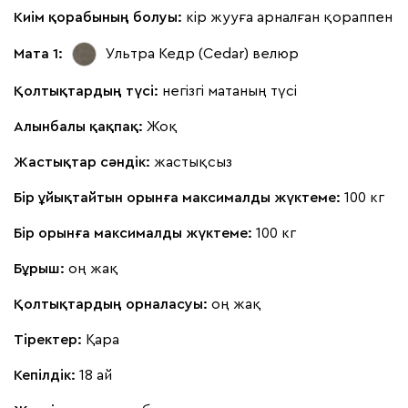
Киім қорабының болуы:
кір жууға арналған қораппен
Мата 1:
Ультра Кедр (Cedar)
велюр
Қолтықтардың түсі:
негізгі матаның түсі
Алынбалы қақпақ:
Жоқ
Жастықтар сәндік:
жастықсыз
Бір ұйықтайтын орынға максималды жүктеме:
100 кг
Бір орынға максималды жүктеме:
100 кг
Бұрыш:
оң жақ
Қолтықтардың орналасуы:
оң жақ
Тіректер:
Қара
Кепілдік:
18 ай