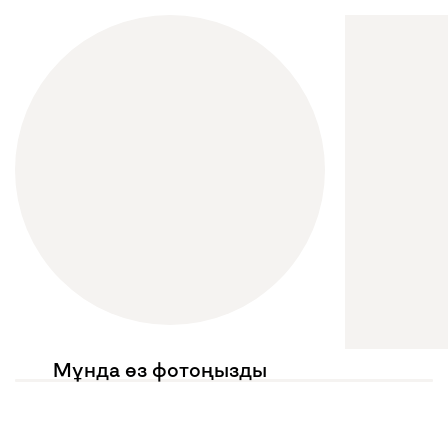
Мұнда өз фотоңызды
көргіңіз келе ме?
Жариялауларыңызда
@mebel.kz_official
белгілеңіз