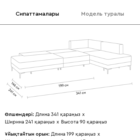
Сипаттамалары
Модель туралы
092
100
230
380
684
Кларинс
1 566 110
100
130
690
695
792
Атмосфера
1 707 810
Өлшемдері:
Длина 341 қараңыз
х
Ширина 241 қараңыз
х
Высота 90 қараңыз
Ұйықтайтын орын:
Длина 199 қараңыз
х