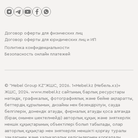
Договор оферты для физических лиц
Договор оферты для юридических лиц и ИП
Политика конфиденциальности
Безопасность онлайн платежей
© "Mebel Group KZ"ЖШС, 2026. 1«Mebel.kz (Мебель.кз)»
ЖШС, 2024. www.mebel.kz сайтының барлық ресурстары
мәтіндік, графикалық, фотографиялық және бейне ақпаратты,
беттердің құрылымын, дизайны мен безендірілуін, сауда
белгілерін, домендік атауды, фирмалық атауды қоса алғанда
(бірақ онымен шектелмейді) авторлық құқық және зияткерлік
меншік құқықтарының объектілері болып табылады, олар
авторлық құқықтар мен зияткерлік меншікті қорғау туралы
заңдармен және халықаралық келісімдермен қорғалады.