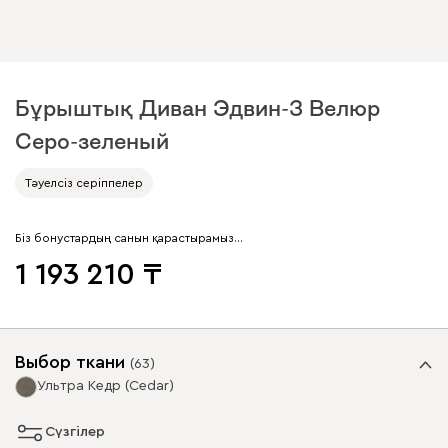
Бұрыштық Диван Эдвин-3 Велюр
Серо-зеленый
Тәуелсіз серіппелер
Біз бонустардың санын қарастырамыз…
1 193 210
Выбор ткани
(
63
)
Ультра Кедр (Cedar)
Сүзгілер