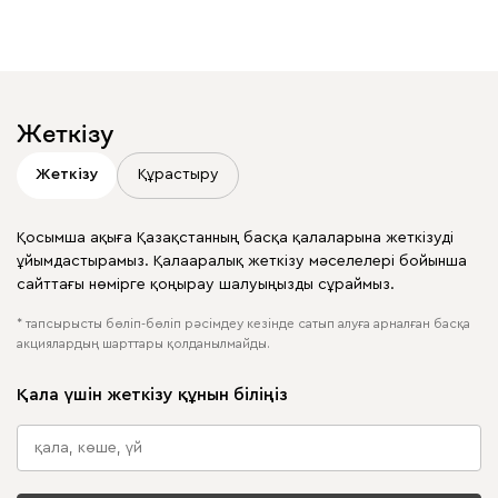
көргіңіз келе ме?
Жариялауларыңызда
@mebel.kz_official
белгілеңіз
Жеткізу
Жеткізу
Құрастыру
Қосымша ақыға Қазақстанның басқа қалаларына жеткізуді
ұйымдастырамыз. Қалааралық жеткізу мәселелері бойынша
сайттағы нөмірге қоңырау шалуыңызды сұраймыз.
* тапсырысты бөліп-бөліп рәсімдеу кезінде сатып алуға арналған басқа
акциялардың шарттары қолданылмайды.
Қала үшін жеткізу құнын біліңіз