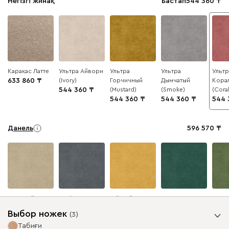
Негізгі жинақ
Бастап
544 360
Каракас Латте
Ультра Айвори
Ультра
Ультра
Ультр
633 860
(Ivory)
Горчичный
Дымчатый
Кора
544 360
(Mustard)
(Smoke)
(Coral
544 360
544 360
544 
Данель
596 570
Бежевый
Графит
Жёлтый
Изумруд
Олив
Выбор ножек
(
3
)
Табиғи