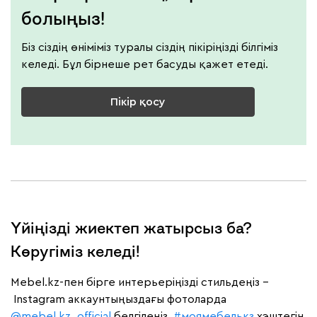
болыңыз!
Біз сіздің өніміміз туралы сіздің пікіріңізді білгіміз
келеді. Бұл бірнеше рет басуды қажет етеді.
Пікір қосу
Үйіңізді жиектеп жатырсыз ба?
Көругіміз келеді!
Mebel.kz-пен бірге интерьеріңізді стильдеңіз –
Instagram аккаунтыңыздағы фотоларда
@mebel.kz_official
белгілеңіз,
#моямебелькз
хэштегін