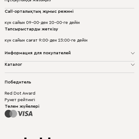
Call-орталықтың жұмыс режимі
күн сайын 09-00-ден 20-00-ге дейін
Тапсырыстарды жеткізу
күн сайын сағат 9:00-ден 23:00-ге дейін
Информация для покупателей
Компания туралы
Каталог
Дүкен мекенжайлары
Жұмсақ жиһаз
Жеткізу және төлеу
Шкаф жиһазы
Победитель
Кепілдік
Жақтаусыз жиһаз
Mebel.Club
Red Dot Award
Модульдік жиһаз
Бизнес үшін
Рунет рейтингі
Үстелдер мен орындықтар
Сайт картасы
Төлем жүйелері