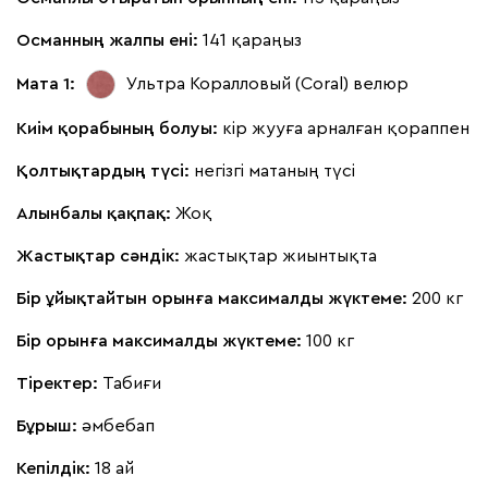
Османның жалпы ені:
141 қараңыз
Кларинс
730 810
Мата 1:
Ультра Коралловый (Coral)
велюр
Киім қорабының болуы:
кір жууға арналған қораппен
Қолтықтардың түсі:
негізгі матаның түсі
100
130
690
695
792
Алынбалы қақпақ:
Жоқ
Винтер
730 810
Жастықтар сәндік:
жастықтар жиынтықта
Бір ұйықтайтын орынға максималды жүктеме:
200 кг
Бір орынға максималды жүктеме:
100 кг
Тіректер:
Табиғи
Виридис
Клэй
Мустард
Оранж
пион
Бұрыш:
әмбебап
Букле
820 310
Кепілдік:
18 ай