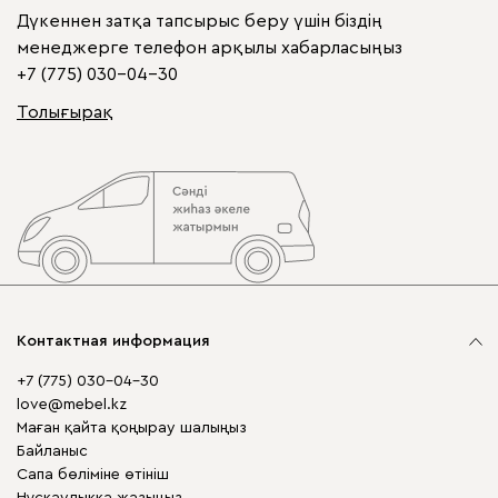
Дүкеннен затқа тапсырыс беру үшін біздің
менеджерге телефон арқылы хабарласыңыз
+7 (775) 030-04-30
Толығырақ
Контактная информация
+7 (775) 030-04-30
love@mebel.kz
Маған қайта қоңырау шалыңыз
Байланыс
Сапа бөліміне өтініш
Нұсқаулыққа жазыңыз