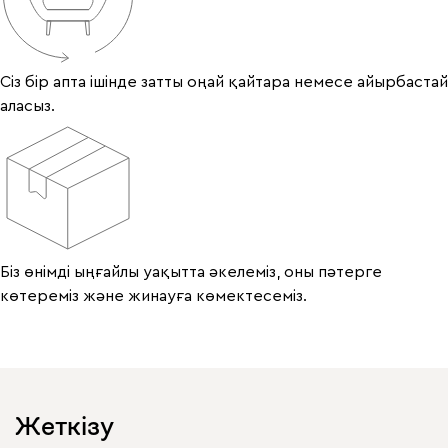
Сіз бір апта ішінде затты оңай қайтара немесе айырбастай
аласыз.
Біз өнімді ыңғайлы уақытта әкелеміз, оны пәтерге
көтереміз және жинауға көмектесеміз.
Жеткізу