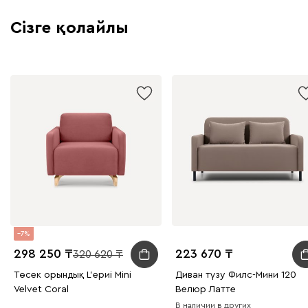
Сізге қолайлы
7
298 250
223 670
320 620
Төсек орындық L'ериi Mini
Диван түзу Филс-Мини 120
Velvet Coral
Велюр Латте
В наличии в других