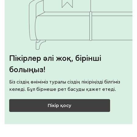
Пікірлер әлі жоқ, бірінші
болыңыз!
Біз сіздің өніміміз туралы сіздің пікіріңізді білгіміз
келеді. Бұл бірнеше рет басуды қажет етеді.
Пікір қосу