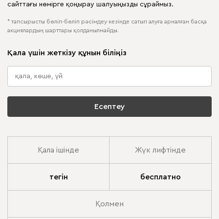
сайттағы нөмірге қоңырау шалуыңызды сұраймыз.
* тапсырысты бөліп-бөліп рәсімдеу кезінде сатып алуға арналған басқа
акциялардың шарттары қолданылмайды.
Қала үшін жеткізу құнын біліңіз
Есептеу
Қала ішінде
Жүк лифтінде
тегін
бесплатно
Қолмен