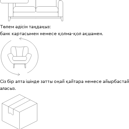
Төлем әдісін таңдаңыз:
банк картасымен немесе қолма-қол ақшамен.
Сіз бір апта ішінде затты оңай қайтара немесе айырбастай
аласыз.