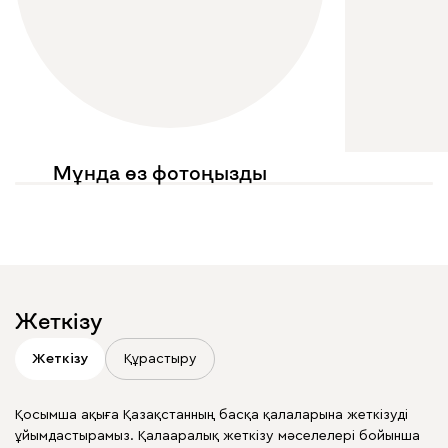
Мұнда өз фотоңызды
көргіңіз келе ме?
Жариялауларыңызда
@mebel.kz_official
белгілеңіз
Жеткізу
Жеткізу
Құрастыру
Қосымша ақыға Қазақстанның басқа қалаларына жеткізуді
ұйымдастырамыз. Қалааралық жеткізу мәселелері бойынша