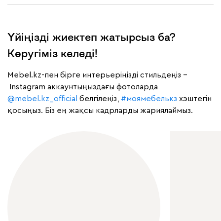
Үйіңізді жиектеп жатырсыз ба?
Көругіміз келеді!
Mebel.kz-пен бірге интерьеріңізді стильдеңіз –
Instagram аккаунтыңыздағы фотоларда
@mebel.kz_official
белгілеңіз,
#моямебелькз
хэштегін
қосыңыз. Біз ең жақсы кадрларды жариялаймыз.