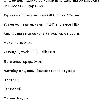
Өлшемдері:
Длина 50 қараңыз
х
Ширина 50 қараңыз
х
Высота 45 қараңыз
Тіректер:
Тіреу массив ӘК 051 лак 424 мм
Үстел үсті материалы:
МДФ в пленке ПВХ
Аяқтардың материалы (тіректер):
массив
Механизмі:
Жоқ
Үстелдің түсі:
Milk MDF
Дөңгелектерде:
Жоқ
Жеткізу опциясы:
бөлшектелген түрде
Цвет:
ақ
Ел:
Ресей
Серия
:
Медли