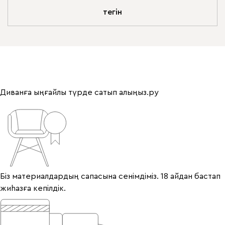
тегін
Диванға ыңғайлы түрде сатып алыңыз.ру
Біз материалдардың сапасына сенімдіміз. 18 айдан бастап
жиһазға кепілдік.