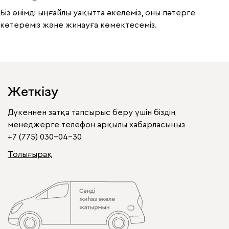
Біз өнімді ыңғайлы уақытта әкелеміз, оны пәтерге
көтереміз және жинауға көмектесеміз.
Жеткізу
Дүкеннен затқа тапсырыс беру үшін біздің
менеджерге телефон арқылы хабарласыңыз
+7 (775) 030-04-30
Толығырақ