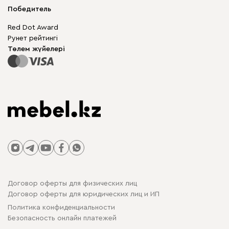
Жеткізу және төлеу
Шкаф жиһазы
Победитель
Кепілдік
Жақтаусыз жиһаз
Mebel.Club
Red Dot Award
Модульдік жиһаз
Бизнес үшін
Рунет рейтингі
Үстелдер мен орындықтар
Сайт картасы
Төлем жүйелері
Договор оферты для физических лиц
Договор оферты для юридических лиц и ИП
Политика конфиденциальности
Безопасность онлайн платежей