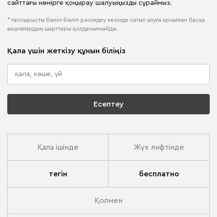
сайттағы нөмірге қоңырау шалуыңызды сұраймыз.
* тапсырысты бөліп-бөліп рәсімдеу кезінде сатып алуға арналған басқа
акциялардың шарттары қолданылмайды.
Қала үшін жеткізу құнын біліңіз
Есептеу
Қала ішінде
Жүк лифтінде
тегін
бесплатно
Қолмен