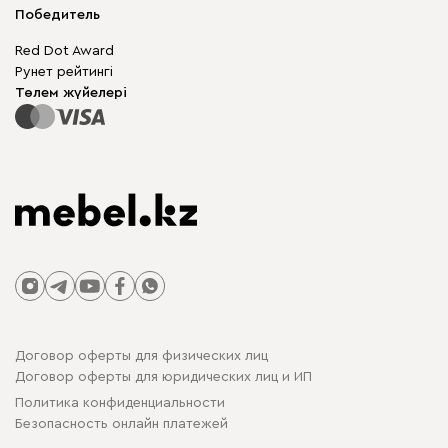
Шкаф жиһазы
Победитель
Кепілдік
Жақтаусыз жиһаз
Mebel.Club
Red Dot Award
Модульдік жиһаз
Бизнес үшін
Рунет рейтингі
Үстелдер мен орындықтар
Сайт картасы
Төлем жүйелері
Договор оферты для физических лиц
Договор оферты для юридических лиц и ИП
Политика конфиденциальности
Безопасность онлайн платежей