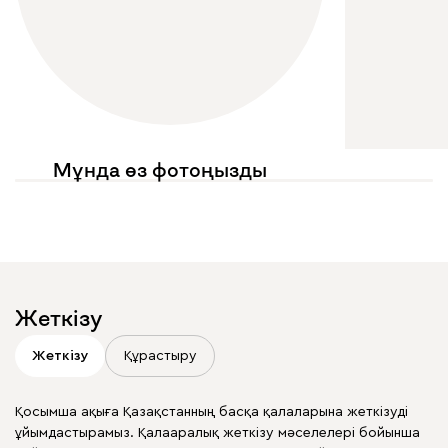
Мұнда өз фотоңызды
көргіңіз келе ме?
Жариялауларыңызда
@mebel.kz_official
белгілеңіз
Жеткізу
Жеткізу
Құрастыру
Қосымша ақыға Қазақстанның басқа қалаларына жеткізуді
ұйымдастырамыз. Қалааралық жеткізу мәселелері бойынша