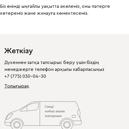
Біз өнімді ыңғайлы уақытта әкелеміз, оны пәтерге
көтереміз және жинауға көмектесеміз.
Жеткізу
Дүкеннен затқа тапсырыс беру үшін біздің
менеджерге телефон арқылы хабарласыңыз
+7 (775) 030-04-30
Толығырақ