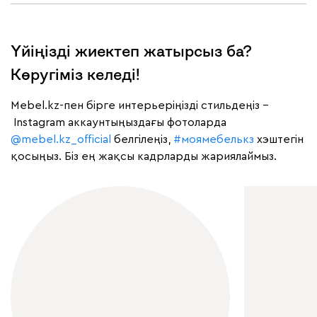
Үйіңізді жиектеп жатырсыз ба?
Көругіміз келеді!
Mebel.kz-пен бірге интерьеріңізді стильдеңіз –
Instagram аккаунтыңыздағы фотоларда
@mebel.kz_official
белгілеңіз,
#моямебелькз
хэштегін
қосыңыз. Біз ең жақсы кадрларды жариялаймыз.