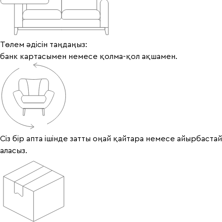
Төлем әдісін таңдаңыз:
банк картасымен немесе қолма-қол ақшамен.
Сіз бір апта ішінде затты оңай қайтара немесе айырбастай
аласыз.