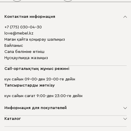
Контактная информация
+7 (775) 030-04-30
love@mebel.kz
Маған қайта қоңырау шалыңыз
Байланыс
Сапа бөліміне өтініш
Нұсқаулыққа жазыңыз
Call-орталықтың жұмыс режимі
күн сайын 09-00-ден 20-00-ге дейін
Тапсырыстарды жеткізу
күн сайын сағат 9:00-ден 23:00-ге дейін
Информация для покупателей
Компания туралы
Каталог
Дүкен мекенжайлары
Жұмсақ жиһаз
Жеткізу және төлеу