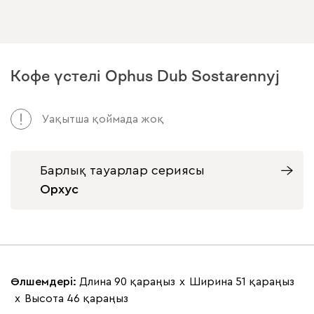
Кофе үстелі Орhus Dub Sostarennyj
Уақытша қоймада жоқ
Барлық тауарлар сериясы
Орхус
Өлшемдері:
Длина 90 қараңыз
х
Ширина 51 қараңыз
х
Высота 46 қараңыз