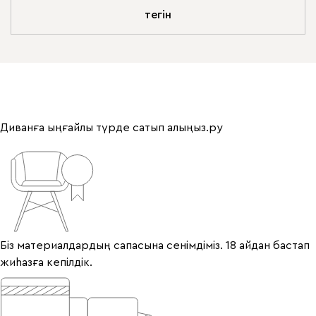
тегін
Диванға ыңғайлы түрде сатып алыңыз.ру
Біз материалдардың сапасына сенімдіміз. 18 айдан бастап
жиһазға кепілдік.