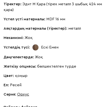
Тіректер:
Эдит М Қара (тірек металл 3 шыбық 424 мм
қара)
Үстел үсті материалы:
MDF 16 мм
Аяқтардың материалы (тіректер):
металл
Механизмі:
Жоқ
Үстелдің түсі:
Ескі Емен
Дөңгелектерде:
Жоқ
Жеткізу опциясы:
бөлшектелген түрде
Цвет:
қоңыр
Ел:
Ресей
Серия
:
Орхус