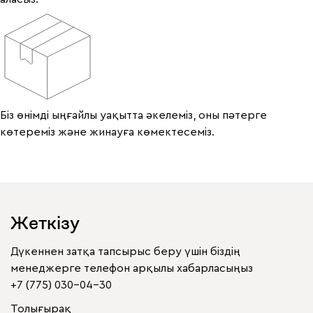
Біз өнімді ыңғайлы уақытта әкелеміз, оны пәтерге
көтереміз және жинауға көмектесеміз.
Жеткізу
Дүкеннен затқа тапсырыс беру үшін біздің
менеджерге телефон арқылы хабарласыңыз
+7 (775) 030-04-30
Толығырақ