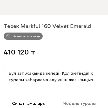
Төсек Markful 160 Velvet Emerald
Жақында сатылымда
410 120
Бұл зат Жақында келеді! Қол жетімділік
туралы хабарлама алу үшін жазылыңыз.
Сипаттамалары
Модель туралы