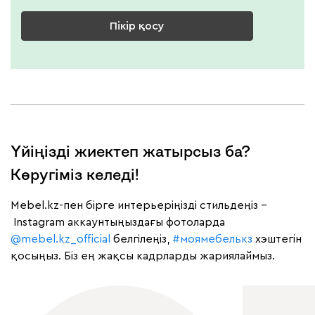
Пікір қосу
Үйіңізді жиектеп жатырсыз ба?
Көругіміз келеді!
Mebel.kz-пен бірге интерьеріңізді стильдеңіз –
Instagram аккаунтыңыздағы фотоларда
@mebel.kz_official
белгілеңіз,
#моямебелькз
хэштегін
қосыңыз. Біз ең жақсы кадрларды жариялаймыз.