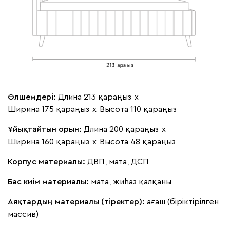
Өлшемдері:
Длина 213 қараңыз
х
Ширина 175 қараңыз
х
Высота 110 қараңыз
Ұйықтайтын орын:
Длина 200 қараңыз
х
Ширина 160 қараңыз
х
Высота 48 қараңыз
Корпус материалы:
ДВП, мата, ДСП
Бас киім материалы:
мата, жиһаз қалқаны
Аяқтардың материалы (тіректер):
ағаш (біріктірілген
массив)