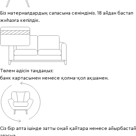
Біз материалдардың сапасына сенімдіміз. 18 айдан бастап
жиһазға кепілдік.
Төлем әдісін таңдаңыз:
банк картасымен немесе қолма-қол ақшамен.
Сіз бір апта ішінде затты оңай қайтара немесе айырбастай
аласыз.