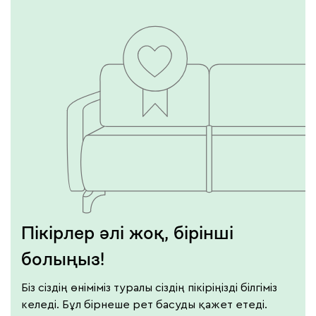
Пікірлер әлі жоқ, бірінші
болыңыз!
Біз сіздің өніміміз туралы сіздің пікіріңізді білгіміз
келеді. Бұл бірнеше рет басуды қажет етеді.