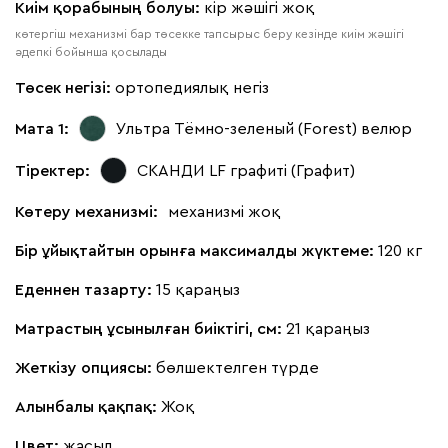
Киім қорабының болуы:
кір жәшігі жоқ
көтергіш механизмі бар төсекке тапсырыс беру кезінде киім жәшігі
әдепкі бойынша қосылады
Төсек негізі:
ортопедиялық негіз
Мата 1:
Ультра Тёмно-зеленый (Forest)
велюр
Тіректер:
СКАНДИ LF графиті (Графит)
Көтеру механизмі:
механизмі жоқ
Бір ұйықтайтын орынға максималды жүктеме:
120 кг
Еденнен тазарту:
15 қараңыз
Матрастың ұсынылған биіктігі, см:
21 қараңыз
Жеткізу опциясы:
бөлшектелген түрде
Алынбалы қақпақ:
Жоқ
Цвет:
жасыл