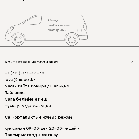
Контактная информация
+7 (775) 030-04-30
love@mebel.kz
Маған қайта қоңырау шалыңыз
Байланыс
Сапа бөліміне өтініш
Нұсқаулыққа жазыңыз
Call-орталықтың жұмыс режимі
күн сайын 09-00-ден 20-00-ге дейін
Тапсырыстарды жеткізу