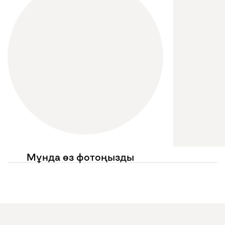
Мұнда өз фотоңызды
көргіңіз келе ме?
Жариялауларыңызда
@mebel.kz_official
белгілеңіз