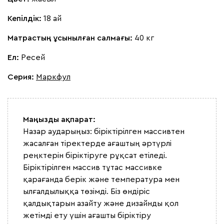
Кепілдік:
18 ай
Матрастың ұсынылған салмағы:
40 кг
Ел:
Ресей
Серия
:
Маркфул
Маңызды ақпарат:
Назар аударыңыз: біріктірілген массивтен
жасалған тіректерде ағаштың әртүрлі
реңктерін біріктіруге рұқсат етіледі.
Біріктірілген массив тұтас массивке
қарағанда берік және температура мен
ылғалдылыққа төзімді. Біз өндіріс
қалдықтарын азайту және дизайнды қол
жетімді ету үшін ағашты біріктіру