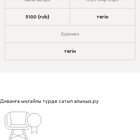
5100 {rub}
тегін
Қолмен
тегін
Диванға ыңғайлы түрде сатып алыңыз.ру