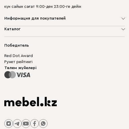
күн сайын сағат 9:00-ден 23:00-ге дейін
Информация для покупателей
Компания туралы
Каталог
Дүкен мекенжайлары
Жұмсақ жиһаз
Жеткізу және төлеу
Шкаф жиһазы
Победитель
Кепілдік
Жақтаусыз жиһаз
Mebel.Club
Red Dot Award
Модульдік жиһаз
Бизнес үшін
Рунет рейтингі
Үстелдер мен орындықтар
Сайт картасы
Төлем жүйелері