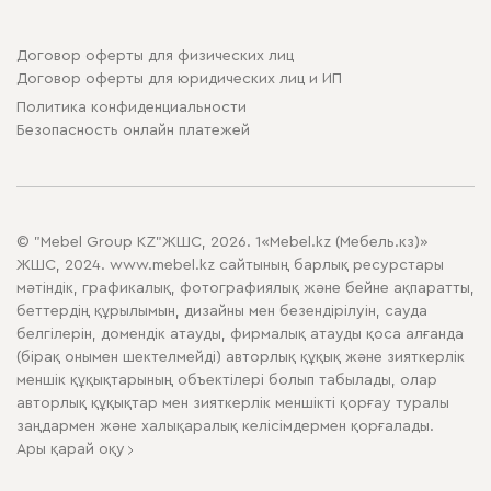
Договор оферты для физических лиц
Договор оферты для юридических лиц и ИП
Политика конфиденциальности
Безопасность онлайн платежей
© "Mebel Group KZ"ЖШС, 2026. 1«Mebel.kz (Мебель.кз)»
ЖШС, 2024. www.mebel.kz сайтының барлық ресурстары
мәтіндік, графикалық, фотографиялық және бейне ақпаратты,
беттердің құрылымын, дизайны мен безендірілуін, сауда
белгілерін, домендік атауды, фирмалық атауды қоса алғанда
(бірақ онымен шектелмейді) авторлық құқық және зияткерлік
меншік құқықтарының объектілері болып табылады, олар
авторлық құқықтар мен зияткерлік меншікті қорғау туралы
заңдармен және халықаралық келісімдермен қорғалады.
Ары қарай оқу