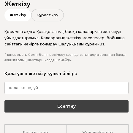
Жеткізу
Жеткізу
Құрастыру
Қосымша ақыға Қазақстанның басқа қалаларына жеткізуді
ұйымдастырамыз. Қалааралық жеткізу мәселелері бойынша
сайттағы нөмірге қоңырау шалуыңызды сұраймыз.
* тапсырысты бөліп-бөліп рәсімдеу кезінде сатып алуға арналған басқа
акциялардың шарттары қолданылмайды.
Қала үшін жеткізу құнын біліңіз
Есептеу
Қала ішінде
Жүк лифтінде