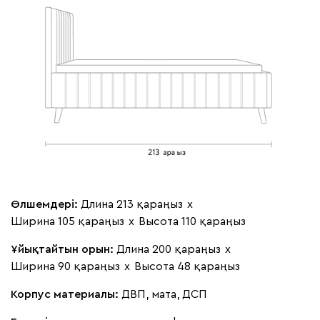
100
130
690
695
792
Винтер
439 950
Виридис
Клэй
Мустард
Оранж
пион
Букле
477 240
Өлшемдері:
Длина 213 қараңыз
х
Ширина 105 қараңыз
х
Высота 110 қараңыз
Ұйықтайтын орын:
Длина 200 қараңыз
х
Ширина 90 қараңыз
х
Высота 48 қараңыз
Вайт
Латте
Терра
Корпус материалы:
ДВП, мата, ДСП