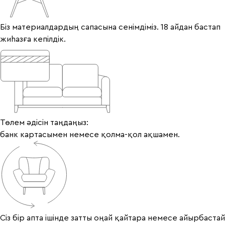
Біз материалдардың сапасына сенімдіміз. 18 айдан бастап
жиһазға кепілдік.
Төлем әдісін таңдаңыз:
банк картасымен немесе қолма-қол ақшамен.
Сіз бір апта ішінде затты оңай қайтара немесе айырбастай