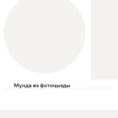
Мұнда өз фотоңызды
көргіңіз келе ме?
Жариялауларыңызда
@mebel.kz_official
белгілеңіз