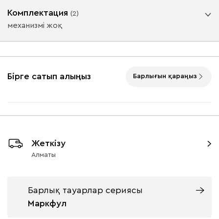
Тіректер
Комплектация
(
2
)
механизмі жоқ
Көтеру механизмі
Айвори (Ivory)
Горчичный
Дымчатый
Коралловый
Минт 
(Mustard)
(Smoke)
(Coral)
механизммен
механизмі жоқ
Бірге сатып алыңыз
Барлығын қараңыз
Графит
Жаңғақ
Табиғи
Бентори
387 750
9700
9700
Жеткізу
Алматы
Бежевый
Графит
Кофе
Олива
Песо
Геста
402 660
Барлық тауарлар сериясы
Маркфул