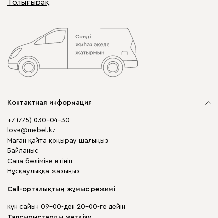
Толығырақ
Контактная информация
+7 (775) 030-04-30
love@mebel.kz
Маған қайта қоңырау шалыңыз
Байланыс
Сапа бөліміне өтініш
Нұсқаулыққа жазыңыз
Call-орталықтың жұмыс режимі
күн сайын 09-00-ден 20-00-ге дейін
Тапсырыстарды жеткізу