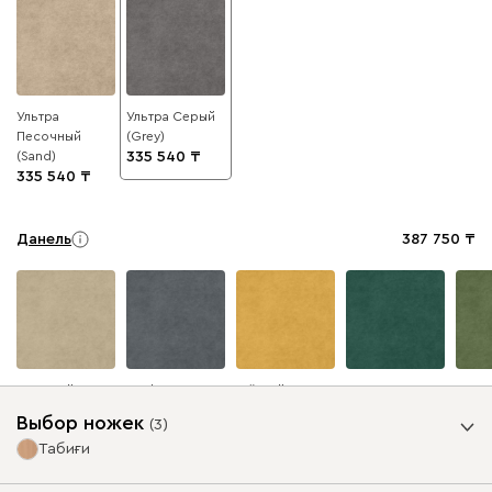
Ультра
Ультра Серый
Песочный
(Grey)
(Sand)
335 540
335 540
Данель
387 750
Бежевый
Графит
Жёлтый
Изумруд
Олив
Выбор ножек
(
3
)
Табиғи
Ультра
387 750