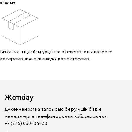
аласыз.
Біз өнімді ыңғайлы уақытта әкелеміз, оны пәтерге
көтереміз және жинауға көмектесеміз.
Жеткізу
Дүкеннен затқа тапсырыс беру үшін біздің
менеджерге телефон арқылы хабарласыңыз
+7 (775) 030-04-30