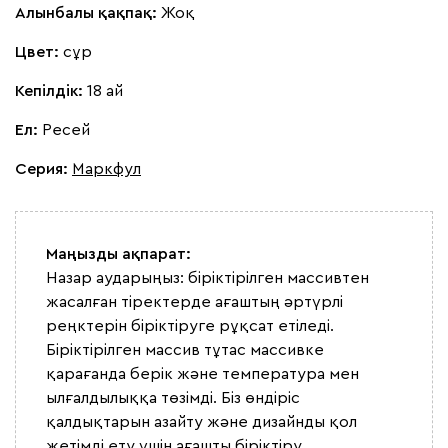
Алынбалы қақпақ:
Жоқ
Цвет:
сұр
Кепілдік:
18 ай
Ел:
Ресей
Серия
:
Маркфул
Маңызды ақпарат:
Назар аударыңыз: біріктірілген массивтен
жасалған тіректерде ағаштың әртүрлі
реңктерін біріктіруге рұқсат етіледі.
Біріктірілген массив тұтас массивке
қарағанда берік және температура мен
ылғалдылыққа төзімді. Біз өндіріс
қалдықтарын азайту және дизайнды қол
жетімді ету үшін ағашты біріктіру