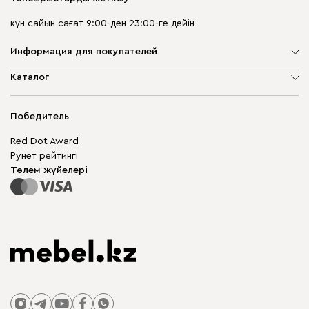
күн сайын сағат 9:00-ден 23:00-ге дейін
Информация для покупателей
Компания туралы
Каталог
Дүкен мекенжайлары
Жұмсақ жиһаз
Жеткізу және төлеу
Шкаф жиһазы
Победитель
Кепілдік
Жақтаусыз жиһаз
Mebel.Club
Red Dot Award
Модульдік жиһаз
Бизнес үшін
Рунет рейтингі
Үстелдер мен орындықтар
Сайт картасы
Төлем жүйелері