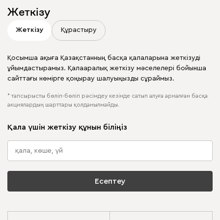
Жеткізу
Жеткізу
Құрастыру
Қосымша ақыға Қазақстанның басқа қалаларына жеткізуді
ұйымдастырамыз. Қалааралық жеткізу мәселелері бойынша
сайттағы нөмірге қоңырау шалуыңызды сұраймыз.
* тапсырысты бөліп-бөліп рәсімдеу кезінде сатып алуға арналған басқа
акциялардың шарттары қолданылмайды.
Қала үшін жеткізу құнын біліңіз
Есептеу