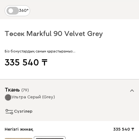
360°
Төсек Markful 90 Velvet Grey
Біз бонустардың санын қарастырамыз…
335 540
Ткань
(
79
)
Ультра Серый (Grey)
Сүзгілер
Негізгі жинақ
335 540