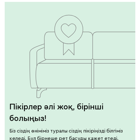
Пікірлер әлі жоқ, бірінші
болыңыз!
Біз сіздің өніміміз туралы сіздің пікіріңізді білгіміз
келеді. Бұл бірнеше рет басуды қажет етеді.