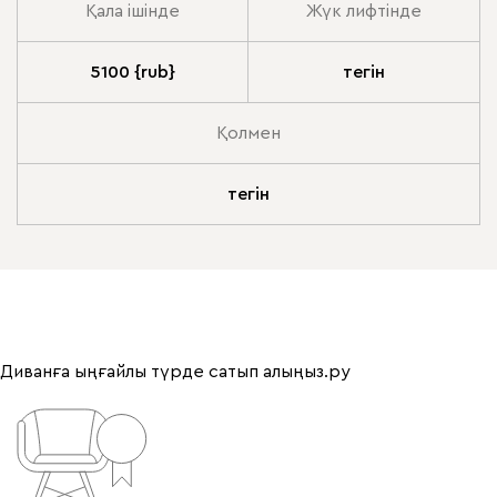
Қала ішінде
Жүк лифтінде
5100 {rub}
тегін
Қолмен
тегін
Диванға ыңғайлы түрде сатып алыңыз.ру