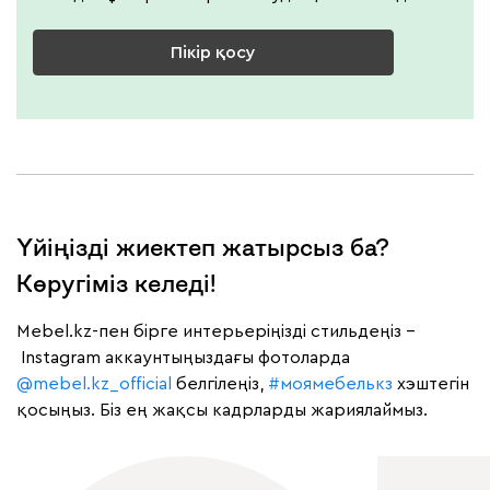
Пікір қосу
Үйіңізді жиектеп жатырсыз ба?
Көругіміз келеді!
Mebel.kz-пен бірге интерьеріңізді стильдеңіз –
Instagram аккаунтыңыздағы фотоларда
@mebel.kz_official
белгілеңіз,
#моямебелькз
хэштегін
қосыңыз. Біз ең жақсы кадрларды жариялаймыз.