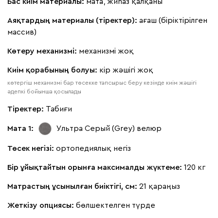
Бас киім материалы:
мата, жиһаз қалқаны
Альтеа
477 240
Аяқтардың материалы (тіректер):
ағаш (біріктірілген
массив)
Көтеру механизмі:
механизмі жоқ
Киім қорабының болуы:
кір жәшігі жоқ
Бежевый
Графит
Молочный
Серый
көтергіш механизмі бар төсекке тапсырыс беру кезінде киім жәшігі
әдепкі бойынша қосылады
Дарте
544 360
Тіректер:
Табиғи
Мата 1:
Ультра Серый (Grey)
велюр
Төсек негізі:
ортопедиялық негіз
Графит
Серый
Терракота
Тёмно-синий
Бір ұйықтайтын орынға максималды жүктеме:
120 кг
Матрастың ұсынылған биіктігі, см:
21 қараңыз
Жеткізу опциясы:
бөлшектелген түрде