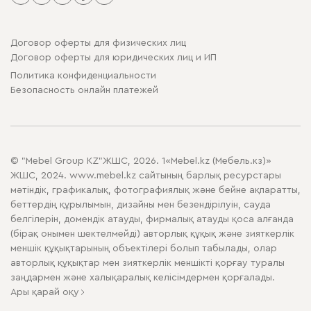
Договор оферты для физических лиц
Договор оферты для юридических лиц и ИП
Политика конфиденциальности
Безопасность онлайн платежей
© "Mebel Group KZ"ЖШС, 2026. 1«Mebel.kz (Мебель.кз)»
ЖШС, 2024. www.mebel.kz сайтының барлық ресурстары
мәтіндік, графикалық, фотографиялық және бейне ақпаратты,
беттердің құрылымын, дизайны мен безендірілуін, сауда
белгілерін, домендік атауды, фирмалық атауды қоса алғанда
(бірақ онымен шектелмейді) авторлық құқық және зияткерлік
меншік құқықтарының объектілері болып табылады, олар
авторлық құқықтар мен зияткерлік меншікті қорғау туралы
заңдармен және халықаралық келісімдермен қорғалады.
Ары қарай оқу