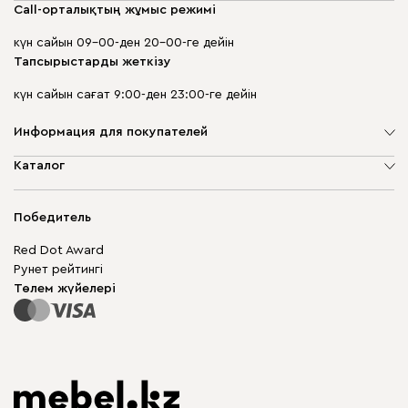
Call-орталықтың жұмыс режимі
күн сайын 09-00-ден 20-00-ге дейін
Тапсырыстарды жеткізу
күн сайын сағат 9:00-ден 23:00-ге дейін
Информация для покупателей
Компания туралы
Каталог
Дүкен мекенжайлары
Жұмсақ жиһаз
Жеткізу және төлеу
Шкаф жиһазы
Победитель
Кепілдік
Жақтаусыз жиһаз
Mebel.Club
Red Dot Award
Модульдік жиһаз
Бизнес үшін
Рунет рейтингі
Үстелдер мен орындықтар
Сайт картасы
Төлем жүйелері