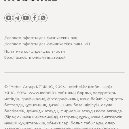
Договор оферты для физических лиц
Договор оферты для юридических лиц и ИП
Политика конфиденциальности
Безопасность онлайн платежей
© "Mebel Group KZ"ЖШС, 2026. 1«Mebel.kz (Мебель.кз)»
ЖШС, 2024. www.mebel.kz сайтының барлық ресурстары
мәтіндік, графикалық, фотографиялық және бейне ақпаратты,
беттердің құрылымын, дизайны мен безендірілуін, сауда
белгілерін, домендік атауды, фирмалық атауды қоса алғанда
(бірақ онымен шектелмейді) авторлық құқық және зияткерлік
меншік құқықтарының объектілері болып табылады, олар