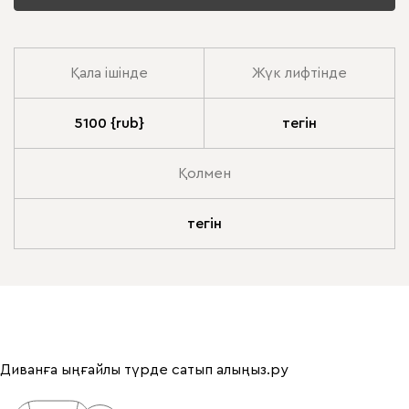
Қала ішінде
Жүк лифтінде
5100 {rub}
тегін
Қолмен
тегін
Диванға ыңғайлы түрде сатып алыңыз.ру