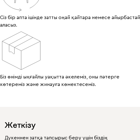
Сіз бір апта ішінде затты оңай қайтара немесе айырбастай
аласыз.
Біз өнімді ыңғайлы уақытта әкелеміз, оны пәтерге
көтереміз және жинауға көмектесеміз.
Жеткізу
Дүкеннен затқа тапсырыс беру үшін біздің