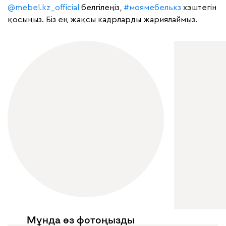
@mebel.kz_official
белгілеңіз,
#моямебелькз
хэштегін
қосыңыз. Біз ең жақсы кадрларды жариялаймыз.
Мұнда өз фотоңызды