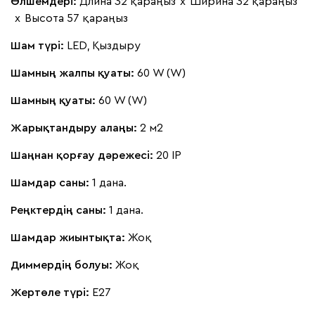
Өлшемдері:
Длина 32 қараңыз
х
Ширина 32 қараңыз
х
Высота 57 қараңыз
Шам түрі:
LED, Қыздыру
Шамның жалпы қуаты:
60 W (W)
Шамның қуаты:
60 W (W)
Жарықтандыру алаңы:
2 м2
Шаңнан қорғау дәрежесі:
20 IP
Шамдар саны:
1 дана.
Реңктердің саны:
1 дана.
Шамдар жиынтықта:
Жоқ
Диммердің болуы:
Жоқ
Жертөле түрі:
E27