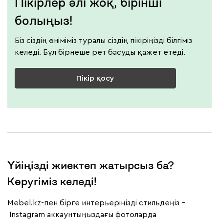
Пікірлер әлі жоқ, бірінші
болыңыз!
Біз сіздің өніміміз туралы сіздің пікіріңізді білгіміз
келеді. Бұл бірнеше рет басуды қажет етеді.
Пікір қосу
Үйіңізді жиектеп жатырсыз ба?
Көругіміз келеді!
Mebel.kz-пен бірге интерьеріңізді стильдеңіз –
Instagram аккаунтыңыздағы фотоларда