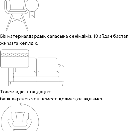
Біз материалдардың сапасына сенімдіміз. 18 айдан бастап
жиһазға кепілдік.
Төлем әдісін таңдаңыз:
банк картасымен немесе қолма-қол ақшамен.