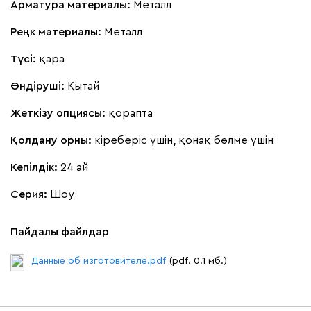
Арматура материалы:
Металл
Реңк материалы:
Металл
Түсі:
қара
Өндіруші:
Қытай
Жеткізу опциясы:
қорапта
Қолдану орны:
кіреберіс үшін, қонақ бөлме үшін
Кепілдік:
24 ай
Серия
:
Шоу
Пайдалы файлдар
Данные об изготовителе.pdf
(pdf. 0.1 мб.)