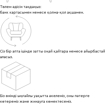
Төлем әдісін таңдаңыз:
банк картасымен немесе қолма-қол ақшамен.
Сіз бір апта ішінде затты оңай қайтара немесе айырбастай
аласыз.
Біз өнімді ыңғайлы уақытта әкелеміз, оны пәтерге
көтереміз және жинауға көмектесеміз.