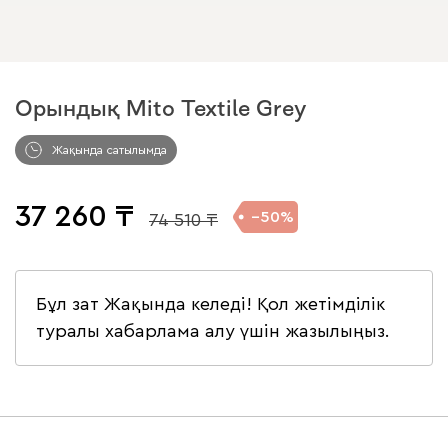
Орындық Mito Textile Grey
Жақында сатылымда
37 260
50
74 510
Бұл зат Жақында келеді! Қол жетімділік
туралы хабарлама алу үшін жазылыңыз.