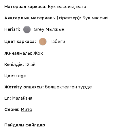
Материал каркаса:
Бук массиві, мата
Аяқтардың материалы (тіректер):
Бук массиві
Негізгі:
Grey
Мылжың
Цвет каркаса:
Табиғи
Жиналмалы:
Жоқ
Кепілдік:
12 ай
Цвет:
сұр
Жеткізу опциясы:
бөлшектелген түрде
Ел:
Малайзия
Серия
:
Мито
Пайдалы файлдар