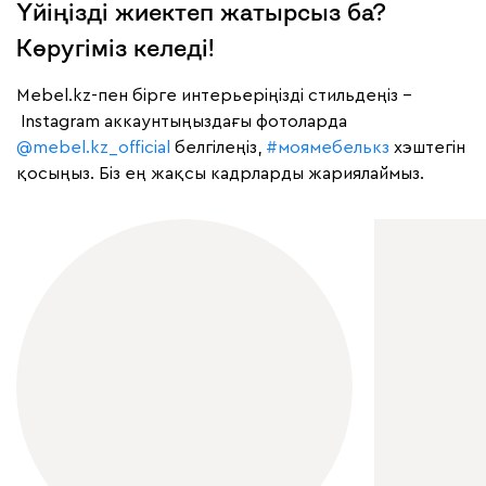
Үйіңізді жиектеп жатырсыз ба?
Көругіміз келеді!
Mebel.kz-пен бірге интерьеріңізді стильдеңіз –
Instagram аккаунтыңыздағы фотоларда
@mebel.kz_official
белгілеңіз,
#моямебелькз
хэштегін
қосыңыз. Біз ең жақсы кадрларды жариялаймыз.