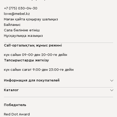
+7 (775) 030-04-30
love@mebel.kz
Маған қайта қоңырау шалыңыз
Байланыс
Сапа бөліміне өтініш
Нұсқаулыққа жазыңыз
Call-орталықтың жұмыс режимі
күн сайын 09-00-ден 20-00-ге дейін
Тапсырыстарды жеткізу
күн сайын сағат 9:00-ден 23:00-ге дейін
Информация для покупателей
Компания туралы
Каталог
Дүкен мекенжайлары
Жұмсақ жиһаз
Жеткізу және төлеу
Шкаф жиһазы
Победитель
Кепілдік
Жақтаусыз жиһаз
Mebel.Club
Red Dot Award
Модульдік жиһаз