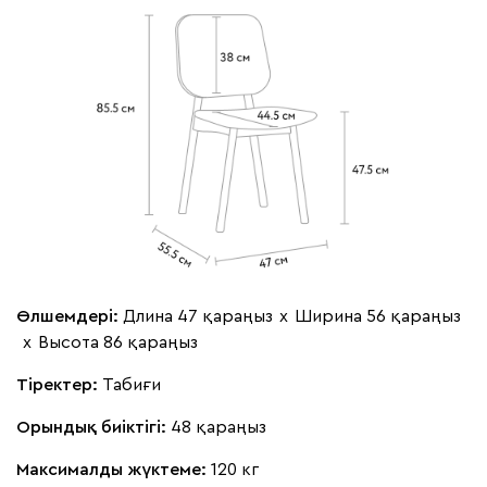
Өлшемдері:
Длина 47 қараңыз
х
Ширина 56 қараңыз
х
Высота 86 қараңыз
Тіректер:
Табиғи
Орындық биіктігі:
48 қараңыз
Максималды жүктеме:
120 кг