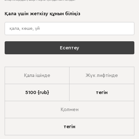
Қала үшін жеткізу құнын біліңіз
Есептеу
Қала ішінде
Жүк лифтінде
5100 {rub}
тегін
Қолмен
тегін