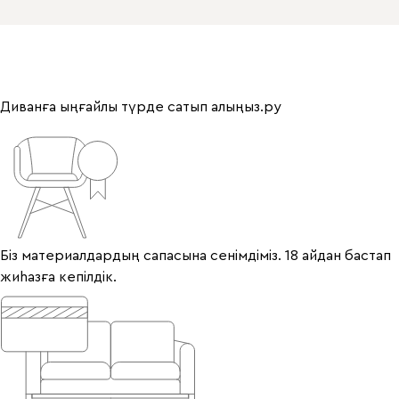
Диванға ыңғайлы түрде сатып алыңыз.ру
Біз материалдардың сапасына сенімдіміз. 18 айдан бастап
жиһазға кепілдік.