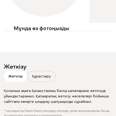
Мұнда өз фотоңызды
көргіңіз келе ме?
Жариялауларыңызда
@mebel.kz_official
белгілеңіз
Жеткізу
Жеткізу
Құрастыру
Қосымша ақыға Қазақстанның басқа қалаларына жеткізуді
ұйымдастырамыз. Қалааралық жеткізу мәселелері бойынша
сайттағы нөмірге қоңырау шалуыңызды сұраймыз.
* тапсырысты бөліп-бөліп рәсімдеу кезінде сатып алуға арналған басқа
акциялардың шарттары қолданылмайды.