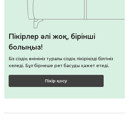
Пікірлер әлі жоқ, бірінші
болыңыз!
Біз сіздің өніміміз туралы сіздің пікіріңізді білгіміз
келеді. Бұл бірнеше рет басуды қажет етеді.
Пікір қосу