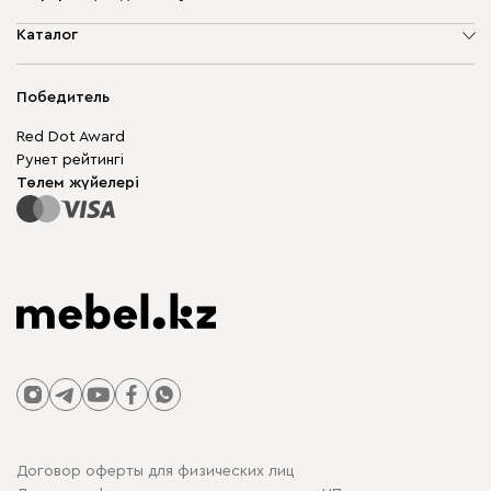
Компания туралы
Каталог
Дүкен мекенжайлары
Жұмсақ жиһаз
Жеткізу және төлеу
Шкаф жиһазы
Победитель
Кепілдік
Жақтаусыз жиһаз
Mebel.Club
Red Dot Award
Модульдік жиһаз
Бизнес үшін
Рунет рейтингі
Үстелдер мен орындықтар
Сайт картасы
Төлем жүйелері
Договор оферты для физических лиц