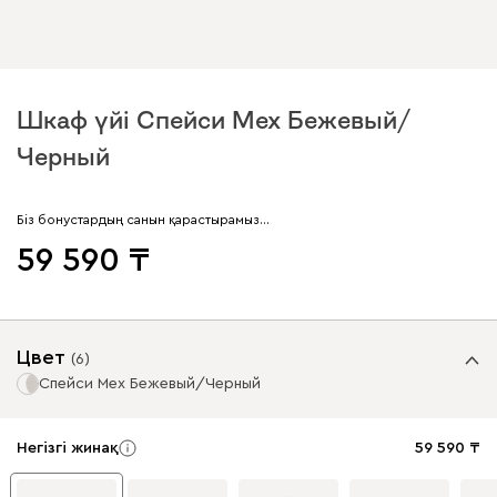
Шкаф үйі Спейси Мех Бежевый/
Черный
Біз бонустардың санын қарастырамыз…
59 590
Цвет
(
6
)
Спейси Мех Бежевый/Черный
Негізгі жинақ
59 590