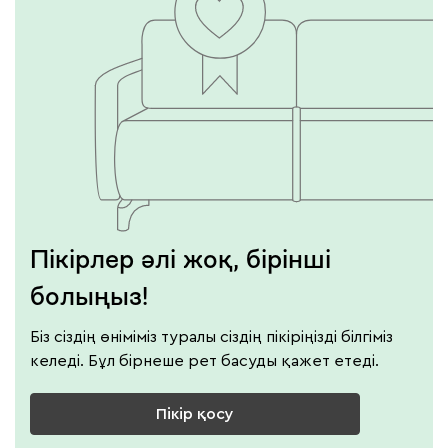
Пікірлер әлі жоқ, бірінші
болыңыз!
Біз сіздің өніміміз туралы сіздің пікіріңізді білгіміз
келеді. Бұл бірнеше рет басуды қажет етеді.
Пікір қосу