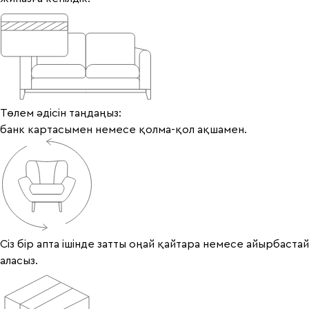
Төлем әдісін таңдаңыз:
банк картасымен немесе қолма-қол ақшамен.
Сіз бір апта ішінде затты оңай қайтара немесе айырбастай
аласыз.