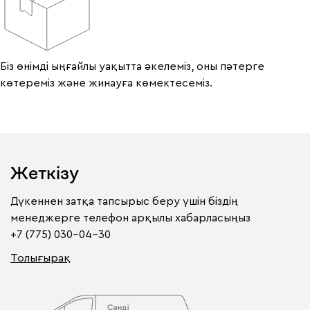
Біз өнімді ыңғайлы уақытта әкелеміз, оны пәтерге
көтереміз және жинауға көмектесеміз.
Жеткізу
Дүкеннен затқа тапсырыс беру үшін біздің
менеджерге телефон арқылы хабарласыңыз
+7 (775) 030-04-30
Толығырақ