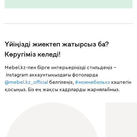
Үйіңізді жиектеп жатырсыз ба?
Көругіміз келеді!
Mebel.kz-пен бірге интерьеріңізді стильдеңіз –
Instagram аккаунтыңыздағы фотоларда
@mebel.kz_official
белгілеңіз,
#моямебелькз
хэштегін
қосыңыз. Біз ең жақсы кадрларды жариялаймыз.