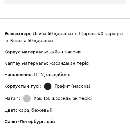
Өлшемдері:
Длина 40 қараңыз
х
Ширина 40 қараңыз
х
Высота 50 қараңыз
Корпус материалы:
қайың массиві
Қаптау материалы:
жасанды аң терісі
Наполнение:
ППУ, спандбонд
Корпустың түсі:
Графит (массив)
Мата 1:
Хаш 130
жасанды аң терісі
Цвет:
қара, бежевый
Санкт-Петербург:
киіз