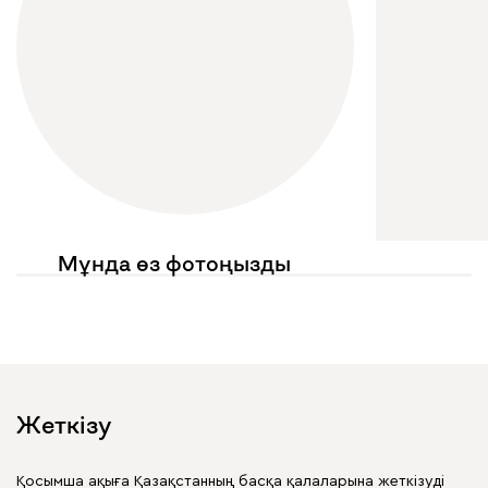
Мұнда өз фотоңызды
көргіңіз келе ме?
Жариялауларыңызда
@mebel.kz_official
белгілеңіз
Жеткізу
Қосымша ақыға Қазақстанның басқа қалаларына жеткізуді