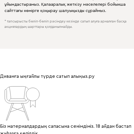
ұйымдастырамыз. Қалааралық жеткізу мәселелері бойынша
сайттағы нөмірге қоңырау шалуыңызды сұраймыз.
* тапсырысты бөліп-бөліп рәсімдеу кезінде сатып алуға арналған басқа
акциялардың шарттары қолданылмайды.
Диванға ыңғайлы түрде сатып алыңыз.ру
Біз материалдардың сапасына сенімдіміз. 18 айдан бастап
жиһазға кепілдік.