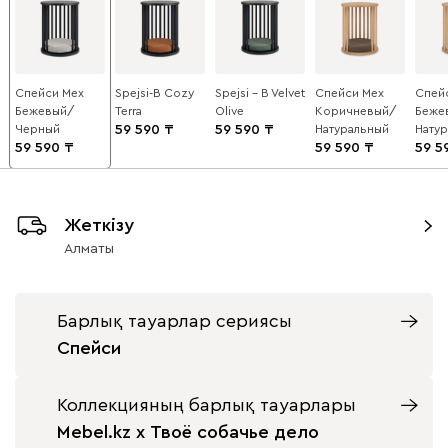
Спейси Мех
Spejsi-B Cozy
Spejsi - B Velvet
Спейси Мех
Спей
Бежевый/
Terra
Olive
Коричневый/
Беже
Черный
59 590
59 590
Натуральный
Нату
59 590
59 590
59 5
Жеткізу
Алматы
Барлық тауарлар сериясы
Спейси
Коллекцияның барлық тауарлары
Mebel.kz x Твоё собачье дело