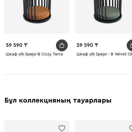
59 590
59 590
Шкаф үйі Spejsi-B Cozy Terra
Шкаф үйі Spejsi - B Velvet O
Бұл коллекцияның тауарлары