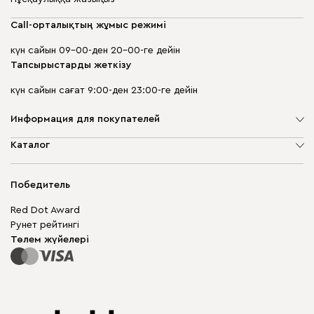
Call-орталықтың жұмыс режимі
күн сайын 09-00-ден 20-00-ге дейін
Тапсырыстарды жеткізу
күн сайын сағат 9:00-ден 23:00-ге дейін
Информация для покупателей
Компания туралы
Каталог
Дүкен мекенжайлары
Жұмсақ жиһаз
Жеткізу және төлеу
Шкаф жиһазы
Победитель
Кепілдік
Жақтаусыз жиһаз
Mebel.Club
Red Dot Award
Модульдік жиһаз
Бизнес үшін
Рунет рейтингі
Үстелдер мен орындықтар
Сайт картасы
Төлем жүйелері