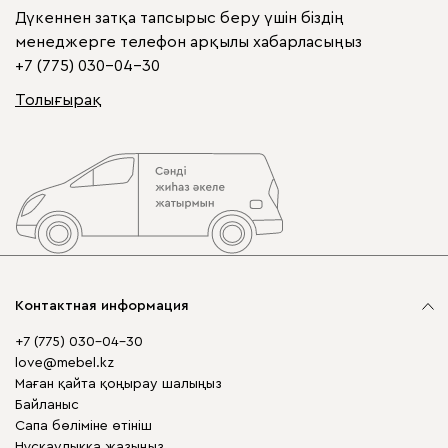
Дүкеннен затқа тапсырыс беру үшін біздің
менеджерге телефон арқылы хабарласыңыз
+7 (775) 030-04-30
Толығырақ
Контактная информация
+7 (775) 030-04-30
love@mebel.kz
Маған қайта қоңырау шалыңыз
Байланыс
Сапа бөліміне өтініш
Нұсқаулыққа жазыңыз