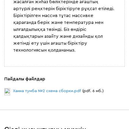
жасалған жиһаз бөліктерінде ағаштың
әртүрлі реңктерін біріктіруге рұқсат етіледі.
Біріктірілген массив тұтас массивке
қарағанда берік және температура мен
ылғалдылыққа төзімді. Біз өндіріс
қалдықтарын азайту және дизайнды қол
жетімді ету үшін ағашты біріктіру
технологиясын қолданамыз.
Пайдалы файлдар
Ханна тумба №2 схема сборки.pdf
(pdf. 6 мб.)