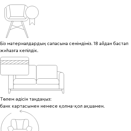
Біз материалдардың сапасына сенімдіміз. 18 айдан бастап
жиһазға кепілдік.
Төлем әдісін таңдаңыз:
банк картасымен немесе қолма-қол ақшамен.