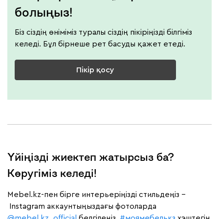
болыңыз!
Біз сіздің өніміміз туралы сіздің пікіріңізді білгіміз
келеді. Бұл бірнеше рет басуды қажет етеді.
Пікір қосу
Үйіңізді жиектеп жатырсыз ба?
Көругіміз келеді!
Mebel.kz-пен бірге интерьеріңізді стильдеңіз –
Instagram аккаунтыңыздағы фотоларда
@mebel.kz_official
белгілеңіз,
#моямебелькз
хэштегін