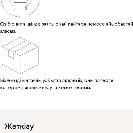
Сіз бір апта ішінде затты оңай қайтара немесе айырбастай
аласыз.
Біз өнімді ыңғайлы уақытта әкелеміз, оны пәтерге
көтереміз және жинауға көмектесеміз.
Жеткізу