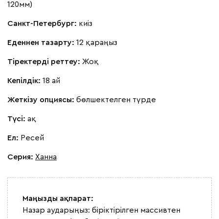
120мм)
Санкт-Петербург:
киіз
Еденнен тазарту:
12 қараңыз
Тіректерді реттеу:
Жоқ
Кепілдік:
18 ай
Жеткізу опциясы:
бөлшектелген түрде
Түсі:
ақ
Ел:
Ресей
Серия
:
Ханна
Маңызды ақпарат:
Назар аударыңыз: біріктірілген массивтен