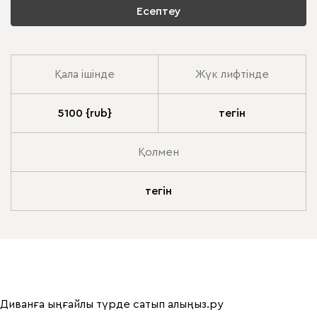
Есептеу
Қала ішінде
Жүк лифтінде
5100 {rub}
тегін
Қолмен
тегін
Диванға ыңғайлы түрде сатып алыңыз.ру