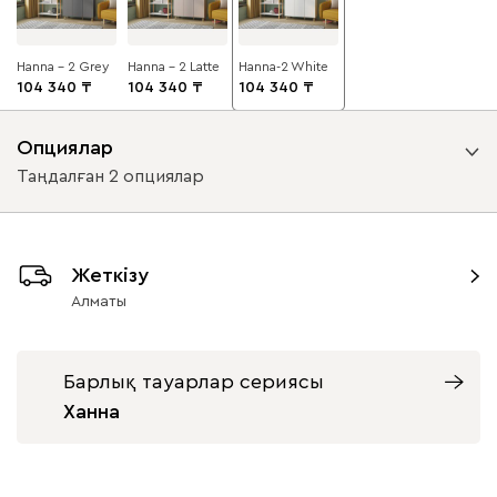
Hanna - 2 Grey
Hanna - 2 Latte
Hanna-2 White
104 340
104 340
104 340
Опциялар
Таңдалған 2 опциялар
Ілмектердің көрінісі
Жеткізу
жақын адамдармен
жақын адамдарсыз
Алматы
Орындау нұсқасы
Барлық тауарлар сериясы
сол жақтағы жалғыз есік
оң жақтағы жалғыз есік
Ханна