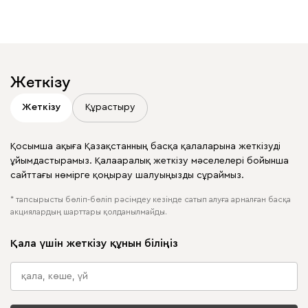
көргіңіз келе ме?
Жариялауларыңызда
@mebel.kz_official
белгілеңіз
Жеткізу
Жеткізу
Құрастыру
Қосымша ақыға Қазақстанның басқа қалаларына жеткізуді
ұйымдастырамыз. Қалааралық жеткізу мәселелері бойынша
сайттағы нөмірге қоңырау шалуыңызды сұраймыз.
* тапсырысты бөліп-бөліп рәсімдеу кезінде сатып алуға арналған басқа
акциялардың шарттары қолданылмайды.
Қала үшін жеткізу құнын біліңіз