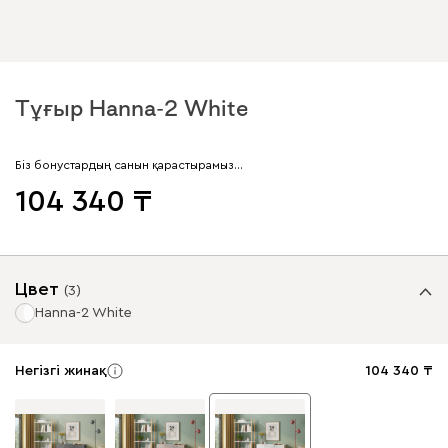
Тұғыр Hanna-2 White
Біз бонустардың санын қарастырамыз…
104 340
Цвет
(
3
)
Hanna-2 White
Негізгі жинақ
104 340