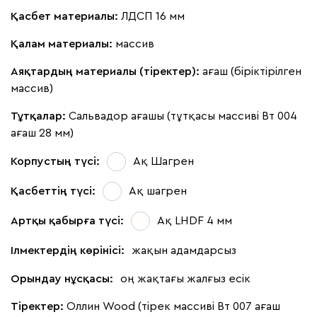
Қасбет материалы:
ЛДСП 16 мм
Қалам материалы:
массив
Аяқтардың материалы (тіректер):
ағаш (біріктірілген
массив)
Тұтқалар:
Сальвадор ағашы (тұтқасы массиві Вт 004
ағаш 28 мм)
Корпустың түсі:
Ақ Шагрен
Қасбеттің түсі:
Ақ шагрен
Артқы қабырға түсі:
Ақ LHDF 4 мм
Ілмектердің көрінісі:
жақын адамдарсыз
Орындау нұсқасы:
оң жақтағы жалғыз есік
Тіректер:
Оллин Wood (тірек массиві Вт 007 ағаш