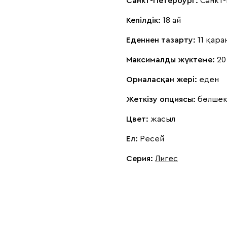
Санкт-Петербург:
Санкт
Кепілдік:
18 ай
Еденнен тазарту:
11 қара
Максималды жүктеме:
20
Орналасқан жері:
еден
Жеткізу опциясы:
бөлшек
Цвет:
жасыл
Ел:
Ресей
Серия
:
Лигес