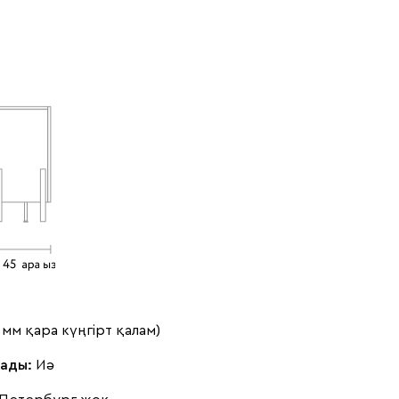
8 мм қара күңгірт қалам)
лады:
Иә