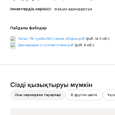
Ілмектердің көрінісі:
жақын адамдарсыз
Пайдалы файлдар
Лигес ТВ-тумба №2 схема сборки.pdf
(pdf. 16.5 мб.)
Декларация о соответствии.pdf
(pdf. 8 мб.)
Сізді қызықтыруы мүмкін
Осы сериядағы тауарлар
В другом цвете
Ұқс