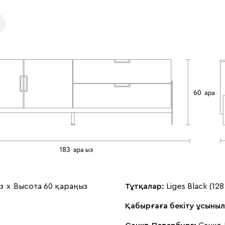
з
х
Высота 60 қараңыз
Тұтқалар:
Liges Black (12
Қабырғаға бекіту ұсыны