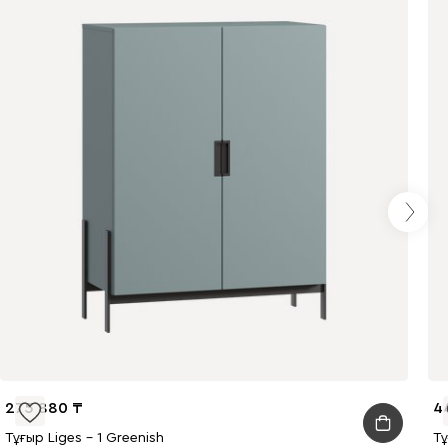
275 880
4
Тұғыр Liges - 1 Greenish
Тұ