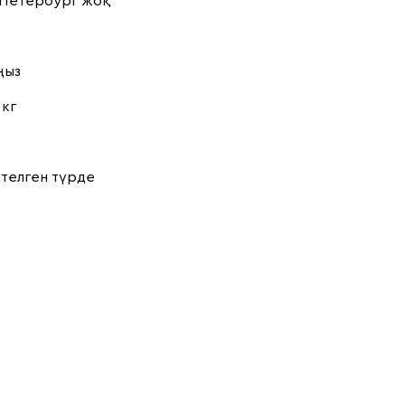
-Петербург жоқ
ңыз
 кг
телген түрде