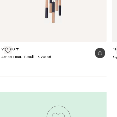
96 880
11
Аспалы шам Tubuli - 5 Wood
С