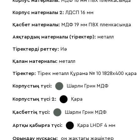
Корпус материалы:
МДФ 16 мм ПВХ пленкасында
Корпус материалы 2:
ЛДСП 16 мм
Қасбет материалы:
МДФ 19 мм ПВХ пленкасында
Аяқтардың материалы (тіректер):
металл
Тіректерді реттеу:
Иә
Қалам материалы:
металл
Тіректер:
Тірек металл Құрама № 10 1828х400 қара
Корпустың түсі:
Шарли Грин МДФ
Корпустың түсі 2:
Қара
Қасбеттің түсі:
Шарли Грин МДФ
Артқы қабырға түсі:
Қара LHDF 4 мм
Орындау нұсқасы:
оң жақтағы жәшіктер