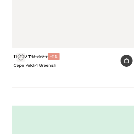
11 860
13 350
11
Сөре Veldi-1 Greenish