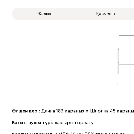
Жалпы
Қосымша
Өлшемдері:
Длина 183 қараңыз
х
Ширина 45 қараңы
Бағыттаушы түрі:
жасырын орнату