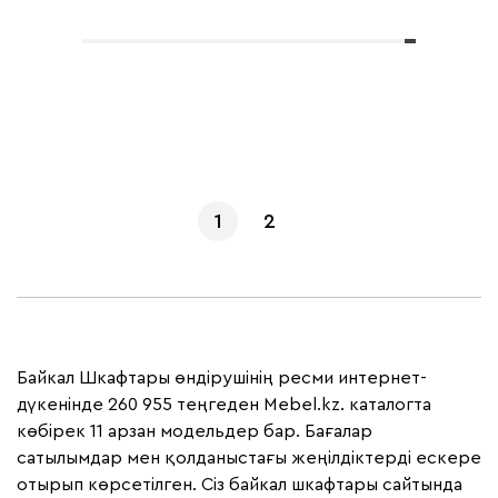
Көбірек көрсету
1
2
Байкал Шкафтары өндірушінің ресми интернет-
дүкенінде 260 955 теңгеден Mebel.kz. каталогта
көбірек 11 арзан модельдер бар. Бағалар
сатылымдар мен қолданыстағы жеңілдіктерді ескере
отырып көрсетілген. Сіз байкал шкафтары сайтында