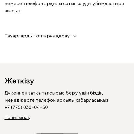
немесе телефон арқылы сатып алуды ұйымдастыра
аласыз.
Тауарларды топтарға қарау
Жеткізу
Дүкеннен затқа тапсырыс беру үшін біздің
менеджерге телефон арқылы хабарласыңыз
+7 (775) 030-04-30
Толығырақ