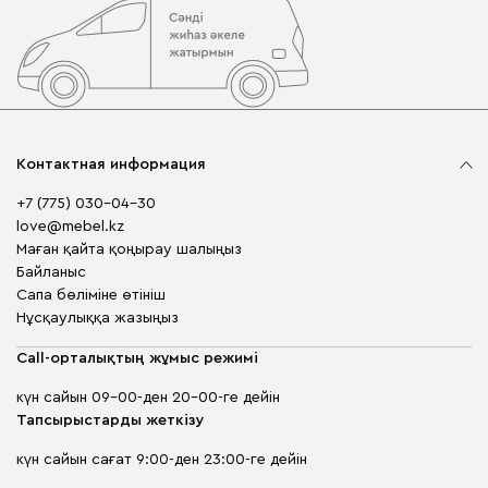
Контактная информация
+7 (775) 030-04-30
love@mebel.kz
Маған қайта қоңырау шалыңыз
Байланыс
Сапа бөліміне өтініш
Нұсқаулыққа жазыңыз
Call-орталықтың жұмыс режимі
күн сайын 09-00-ден 20-00-ге дейін
Тапсырыстарды жеткізу
күн сайын сағат 9:00-ден 23:00-ге дейін