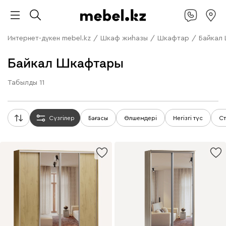
Интернет-дүкен mebel.kz
/
Шкаф жиһазы
/
Шкафтар
/
Байкал
Байкал Шкафтары
Табылды
11
Сүзгілер
Бағасы
Өлшемдері
Негізгі түс
Ст