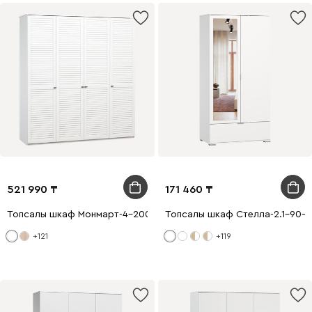
521 990
171 460
Топсалы шкаф Монмарт-4-200-240 Ақ
Топсалы шкаф Стелла-2.1-90-2
+121
+119