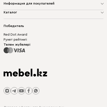
Информация для покупателей
Компания туралы
Каталог
Дүкен мекенжайлары
Жұмсақ жиһаз
Жеткізу және төлеу
Шкаф жиһазы
Победитель
Кепілдік
Жақтаусыз жиһаз
Mebel.Club
Red Dot Award
Модульдік жиһаз
Бизнес үшін
Рунет рейтингі
Үстелдер мен орындықтар
Сайт картасы
Төлем жүйелері