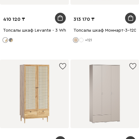
410 120
313 170
Топсалы шкаф Levante - 3 White
Топсалы шкаф Монмарт-3-120-
+121