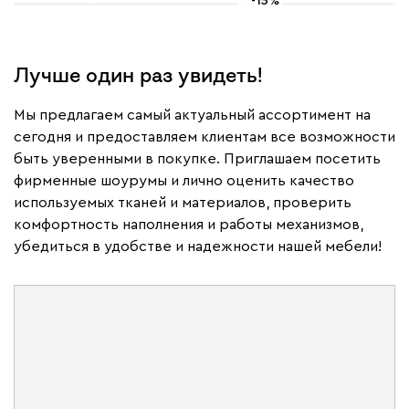
-15%
Лучше один раз увидеть!
Мы предлагаем самый актуальный ассортимент на
сегодня и предоставляем клиентам все возможности
быть уверенными в покупке. Приглашаем посетить
фирменные шоурумы и лично оценить качество
используемых тканей и материалов, проверить
комфортность наполнения и работы механизмов,
убедиться в удобстве и надежности нашей мебели!
Лови лето
Бонусы M
Мебель для сада и дома
со скидкой -15% по промокоду
Обновляйте 