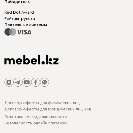
Корпусная мебель
Победитель
Гарантия
Бескаркасная мебель
Mebel.Club
Red Dot Award
Модульная мебель
Для бизнеса
Рейтинг рунета
Столы и стулья
Карта сайта
Платежные системы
Договор оферты для физических лиц
Договор оферты для юридических лиц и ИП
Политика конфиденциальности
Безопасность онлайн платежей