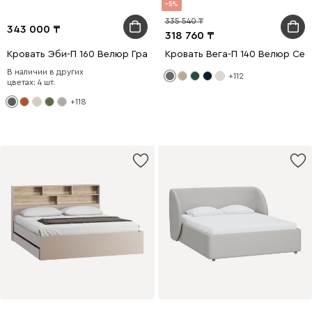
5
335 540
343 000
318 760
Кровать Эби-П 160 Велюр Графитовый
Кровать Вега-П 140 Велюр Се
В наличии в других
+112
цветах: 4 шт.
+118