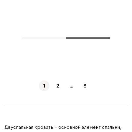
Показать еще
1
2
…
8
Двуспальная кровать – основной элемент спальни,