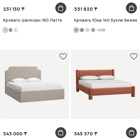
231 130
551 820
Кровать Шелхорн 180 Латте
Кровать Юна 160 Букле Бежев
+108
343 000
365 370