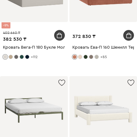
5
402 660
372 830
382 530
Кровать Вега-П 180 Букле Молочный
Кровать Ева-П 160 Шенилл Те
+112
+85