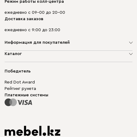
Режим работы колл-центра
ежедневно с 09-00 до 20-00
Доставка заказов
ежедневно с 9:00 до 23:00
Информация для покупателей
О компании
Каталог
Адреса магазинов
Мягкая мебель
Доставка и оплата
Корпусная мебель
Победитель
Гарантия
Бескаркасная мебель
Mebel.Club
Red Dot Award
Модульная мебель
Для бизнеса
Рейтинг рунета
Столы и стулья
Карта сайта
Платежные системы