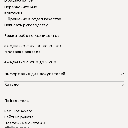
love@mebel.kz
Перезвоните мне
Контакты
Обращение в отдел качества
Написать руководству
Режим работы колл-центра
ежедневно с 09-00 до 20-00
Доставка заказов
ежедневно с 9:00 до 23:00
Информация для покупателей
О компании
Каталог
Адреса магазинов
Мягкая мебель
Доставка и оплата
Корпусная мебель
Победитель
Гарантия
Бескаркасная мебель
Mebel.Club
Red Dot Award
Модульная мебель
Для бизнеса
Рейтинг рунета
Столы и стулья
Карта сайта
Платежные системы