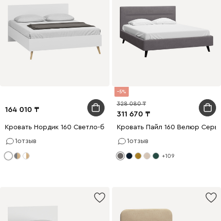
5
328 080
164 010
311 670
Кровать Нордик 160 Светло-бежевый
Кровать Пайл 160 Велюр Серы
1
отзыв
1
отзыв
+109