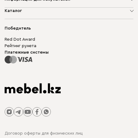
О компании
Каталог
Адреса магазинов
Мягкая мебель
Доставка и оплата
Корпусная мебель
Победитель
Гарантия
Бескаркасная мебель
Mebel.Club
Red Dot Award
Модульная мебель
Для бизнеса
Рейтинг рунета
Столы и стулья
Карта сайта
Платежные системы
Договор оферты для физических лиц