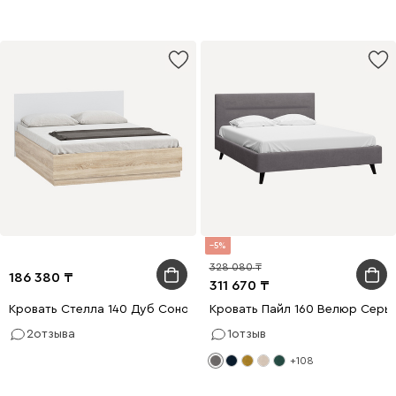
5
328 080
186 380
311 670
Кровать Стелла 140 Дуб Сонома
Кровать Пайл 160 Велюр Серы
2
отзыва
1
отзыв
+108