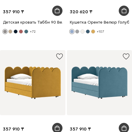
357 910
320 620
Детская кровать Табби 90 Велюр Светло-серый
Кушетка Оренте Велюр Голуб
+72
+107
357 910
357 910