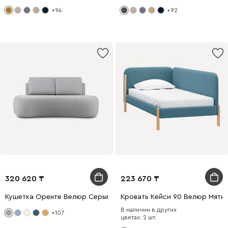
+94
+92
320 620
223 670
Кушетка Оренте Велюр Серый
Кровать Кейси 90 Велюр Мятн
В наличии в других
+107
цветах: 2 шт.