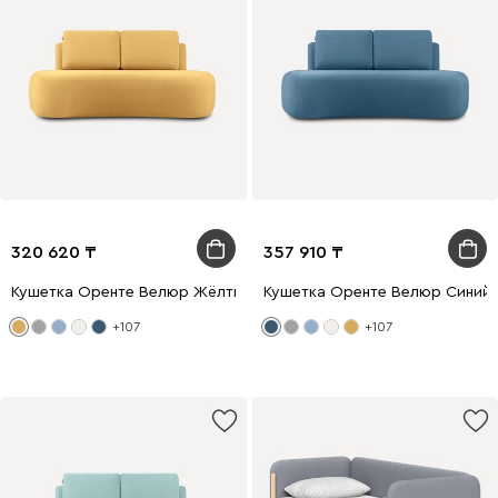
320 620
357 910
Кушетка Оренте Велюр Жёлтый
Кушетка Оренте Велюр Синий
+107
+107