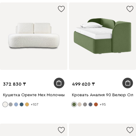
372 830
499 620
Кушетка Оренте Мех Молочный
Кровать Амалия 90 Велюр Оли
+107
+95