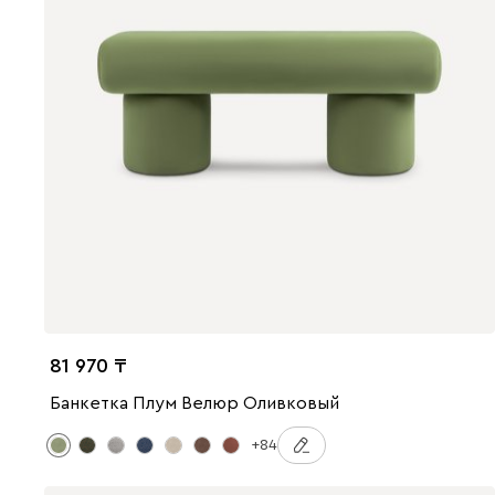
81 970
Банкетка Плум Велюр Оливковый
+84