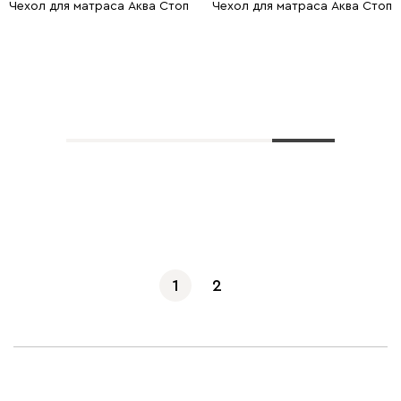
Чехол для матраса Аква Стоп Плюш 140x200
Чехол для матраса Аква Стоп
Показать еще
1
2