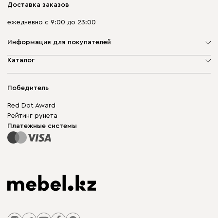
Доставка заказов
ежедневно с 9:00 до 23:00
Информация для покупателей
О компании
Каталог
Адреса магазинов
Мягкая мебель
Доставка и оплата
Корпусная мебель
Победитель
Гарантия
Бескаркасная мебель
Mebel.Club
Red Dot Award
Модульная мебель
Для бизнеса
Рейтинг рунета
Столы и стулья
Карта сайта
Платежные системы