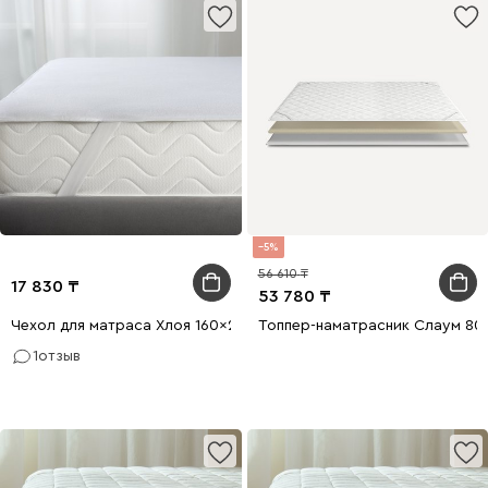
5
56 610
17 830
53 780
Чехол для матраса Хлоя 160x200
Топпер-наматрасник Слаум 80
1
отзыв