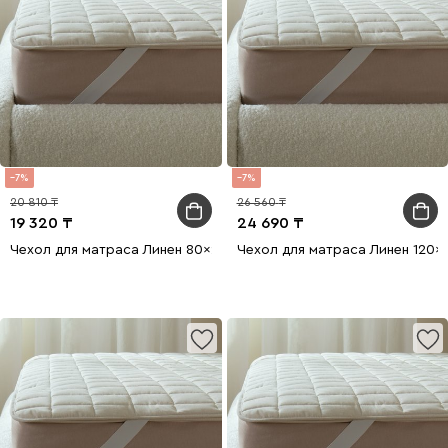
7
7
20 810
26 560
19 320
24 690
Чехол для матраса Линен 80x200
Чехол для матраса Линен 120x