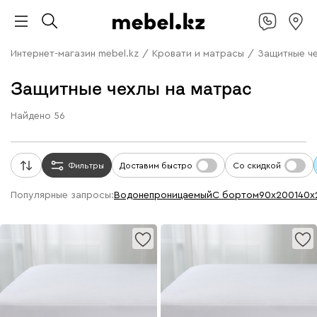
Интернет-магазин mebel.kz
/
Кровати и матрасы
/
Защитные ч
Защитные чехлы на матрас
Найдено
56
Фильтры
Доставим быстро
Со скидкой
Популярные запросы:
водонепроницаемый
с бортом
90х200
140