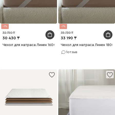
7
7
32 750
35 730
30 430
33 190
Чехол для матраса Линен 160x200
Чехол для матраса Линен 180x
1
отзыв