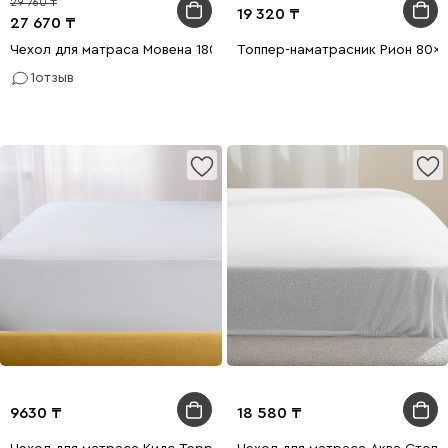
29 760
19 320
27 670
Чехол для матраса Мовена 180x200
Топпер-наматрасник Рион 80x
1
отзыв
9630
18 580