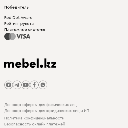
Мягкая мебель
Доставка и оплата
Корпусная мебель
Победитель
Гарантия
Бескаркасная мебель
Mebel.Club
Red Dot Award
Модульная мебель
Для бизнеса
Рейтинг рунета
Столы и стулья
Карта сайта
Платежные системы
Договор оферты для физических лиц
Договор оферты для юридических лиц и ИП
Политика конфиденциальности
Безопасность онлайн платежей