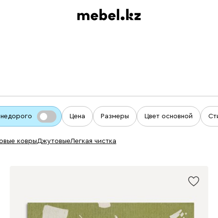
 недорого
Цена
Размеры
Цвет основной
Ст
ковые ковры
джутовые
легкая чистка