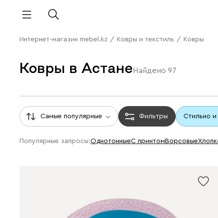
Интернет-магазин mebel.kz
/
Ковры и текстиль
/
Ковры
Ковры в Астане
Найдено
97
Самые популярные
Фильтры
Стильно и
Популярные запросы:
однотонные
с принтом
ворсовые
хлоп