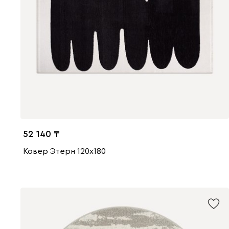
52 140
Ковер Этерн 120x180