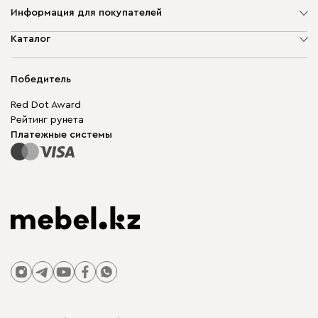
Информация для покупателей
О компании
Каталог
Адреса магазинов
Мягкая мебель
Доставка и оплата
Корпусная мебель
Победитель
Гарантия
Бескаркасная мебель
Mebel.Club
Red Dot Award
Модульная мебель
Для бизнеса
Рейтинг рунета
Столы и стулья
Карта сайта
Платежные системы