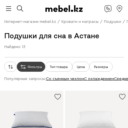
Интернет-магазин mebel.kz
/
Кровати и матрасы
/
Подушки
/
Подушки для сна в Астане
Найдено
13
Фильтры
Тип товара
Цена
Размеры
Популярные запросы:
со съемным чехлом
с охлаждением
средн