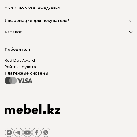
с 9:00 до 23:00 ежедневно
Информация для покупателей
О компании
Каталог
Адреса магазинов
Мягкая мебель
Доставка и оплата
Корпусная мебель
Победитель
Гарантия
Бескаркасная мебель
Mebel.Club
Red Dot Award
Модульная мебель
Для бизнеса
Рейтинг рунета
Столы и стулья
Карта сайта
Платежные системы