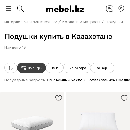
Интернет-магазин mebel.kz
/
Кровати и матрасы
/
Подушки
Подушки купить в Казахстане
Найдено
13
Фильтры
Цена
Тип товара
Размеры
Популярные запросы:
со съемным чехлом
с охлаждением
средн