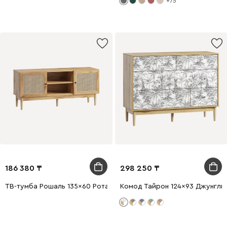
+75
186 380
298 250
ТВ-тумба Рошаль 135x60 Ротанг
Комод Тайрон 124x93 Джунгли ​