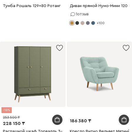
Тумба Рошаль 129x80 Ротанг
Диван прямой Нумо-Мини 120 
1
отзыв
+100
10
253 500
186 380
228 150
Распашной шкаф Торвалль 3-118x185 Оливковый
Кресло Витио Вельвет Мятный