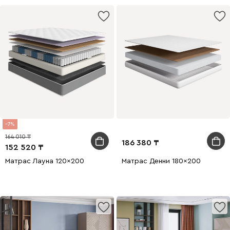
7
164 010
186 380
152 520
Матрас Лауна 120x200
Матрас Денни 180x200