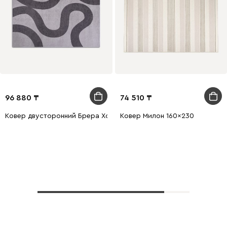
96 880
74 510
Ковер двусторонний Брера Хоум Текстиль Темно-Серый 160x23
Ковер Милон 160x230