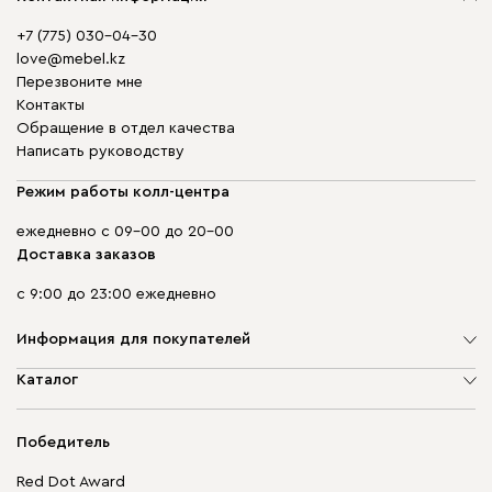
+7 (775) 030-04-30
love@mebel.kz
Перезвоните мне
Контакты
Обращение в отдел качества
Написать руководству
Режим работы колл-центра
ежедневно с 09-00 до 20-00
Доставка заказов
с 9:00 до 23:00 ежедневно
Информация для покупателей
О компании
Каталог
Адреса магазинов
Мягкая мебель
Доставка и оплата
Корпусная мебель
Победитель
Гарантия
Бескаркасная мебель
Mebel.Club
Red Dot Award
Модульная мебель