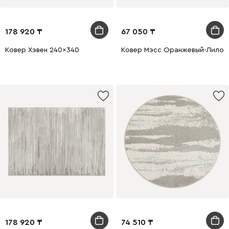
178 920
67 050
Ковер Хэвен 240x340
Ковер Мэсс Оранжевый-Лиловы
178 920
74 510