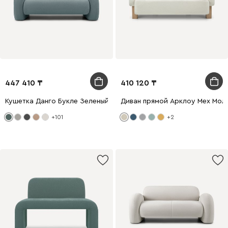
447 410
410 120
Кушетка Данго Букле Зеленый
Диван прямой Арклоу Мех Мол
+101
+2