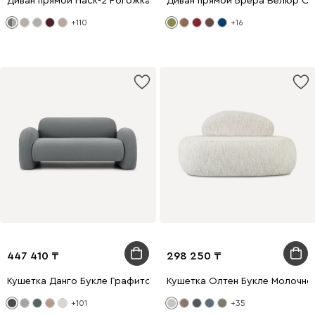
Диван прямой Наск-2 Рогожка Серый/Графитовый
Диван прямой Брера Велюр О
+110
+16
447 410
298 250
Кушетка Данго Букле Графитовый
Кушетка Олтен Букле Молочно
+101
+35