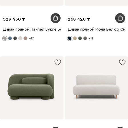
529 450
268 420
Диван прямой Пайпел Букле Бежевый
Диван прямой Мона Велюр Син
+17
+11