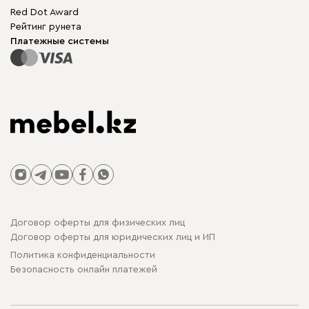
Бескаркасная мебель
Mebel.Club
Red Dot Award
Модульная мебель
Для бизнеса
Рейтинг рунета
Столы и стулья
Карта сайта
Платежные системы
Договор оферты для физических лиц
Договор оферты для юридических лиц и ИП
Политика конфиденциальности
Безопасность онлайн платежей