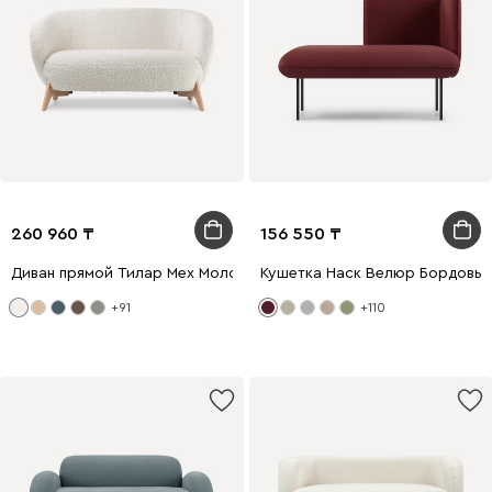
260 960
156 550
Диван прямой Тилар Мех Молочный
Кушетка Наск Велюр Бордовы
+91
+110