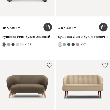
186 380
447 410
Кушетка Ринт Букле Зеленый
Кушетка Данго Букле Молочны
+109
+101