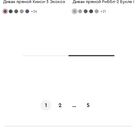
Диван прямой Кинси-3 Экокожа Бордовый
Диван прямой Риббл-2 Букле М
+24
+21
Показать еще
1
2
…
5