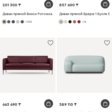
201 300
857 600
Диван прямой Винси Рогожка Оливковый
Диван прямой Брера-1 Букле Б
+108
+16
663 690
589 110