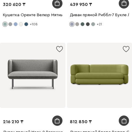
320 620
439 950
Кушетка Оренте Велюр Мятный
Диван прямой Риббл-7 Букле Л
+108
+21
216 210
812 850