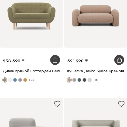
238 590
521 990
Диван прямой Роттердам Вельвет Оливковый
Кушетка Данго Букле Кремовы
+94
+101