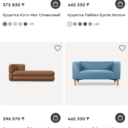
372 830
462 330
Кушетка Кото Мех Оливковый
Кушетка Пайпел Букле Молочн
+13
+49
596 570
462 330