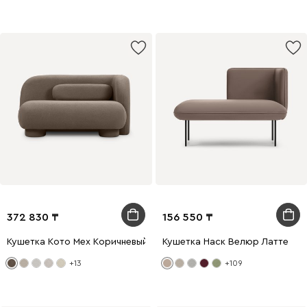
372 830
156 550
Кушетка Кото Мех Коричневый
Кушетка Наск Велюр Латте
+13
+109