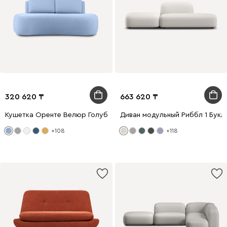
320 620
663 620
Кушетка Оренте Велюр Голубой
Диван модульный Риббл 1 Букл
+108
+118