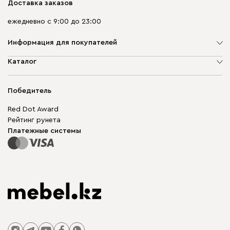
Доставка заказов
ежедневно с 9:00 до 23:00
Информация для покупателей
О компании
Каталог
Адреса магазинов
Мягкая мебель
Доставка и оплата
Корпусная мебель
Победитель
Гарантия
Бескаркасная мебель
Mebel.Club
Red Dot Award
Модульная мебель
Для бизнеса
Рейтинг рунета
Столы и стулья
Карта сайта
Платежные системы