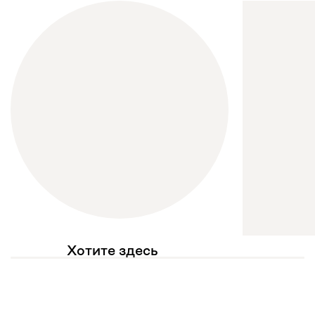
Хотите здесь
увидеть свое фото?
Отмечайте
@mebel.kz_official
в своих публикациях