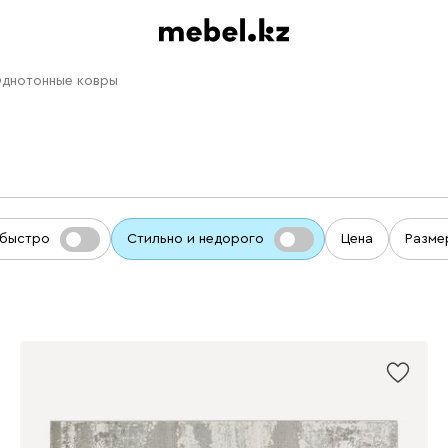
днотонные ковры
 быстро
Стильно и недорого
Цена
Разме