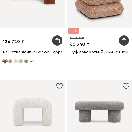
10
67 050
126 720
60 340
Банкетка Хайл-2 Велюр Терракотовый
Пуф поворотный Джимс Шенил
+75