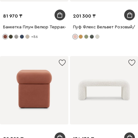
81 970
201 300
Банкетка Плум Велюр Терракотовый
Пуф Флекс Вельвет Розовый/
+86