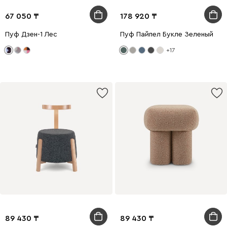
67 050
178 920
Пуф Дзен-1 Лес
Пуф Пайпел Букле Зеленый
+17
89 430
89 430