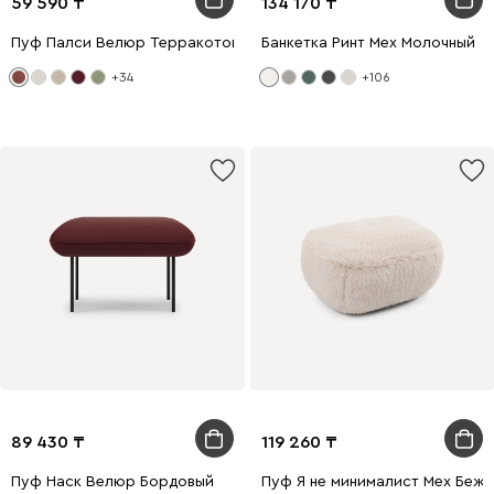
59 590
134 170
Пуф Палси Велюр Терракотовый
Банкетка Ринт Мех Молочный
+34
+106
89 430
119 260
Пуф Наск Велюр Бордовый
Пуф Я не минималист Мех Беж