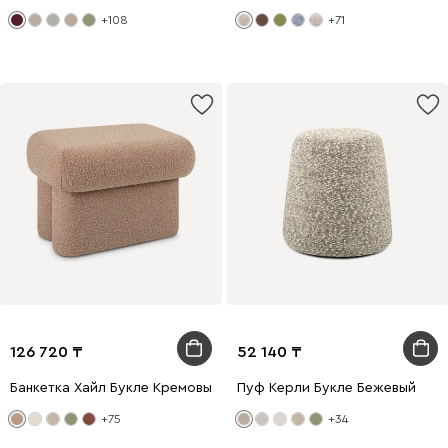
+108
+71
126 720
52 140
Банкетка Хайл Букле Кремовый
Пуф Керли Букле Бежевый
+75
+34