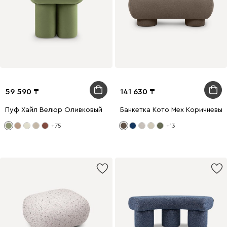
59 590
141 630
Пуф Хайл Велюр Оливковый
Банкетка Кото Мех Коричневый
+75
+13