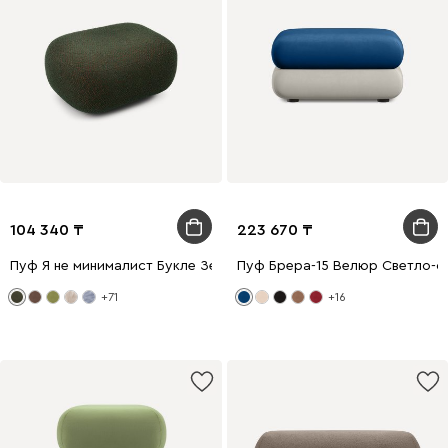
104 340
223 670
Пуф Я не минималист Букле Зеленый
Пуф Брера-15 Велюр Светло-
+71
+16