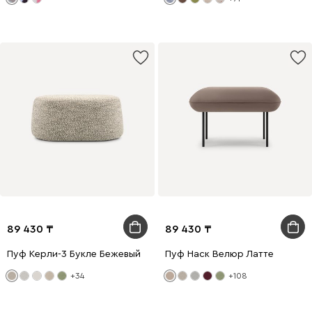
89 430
89 430
Пуф Керли-3 Букле Бежевый
Пуф Наск Велюр Латте
+34
+108