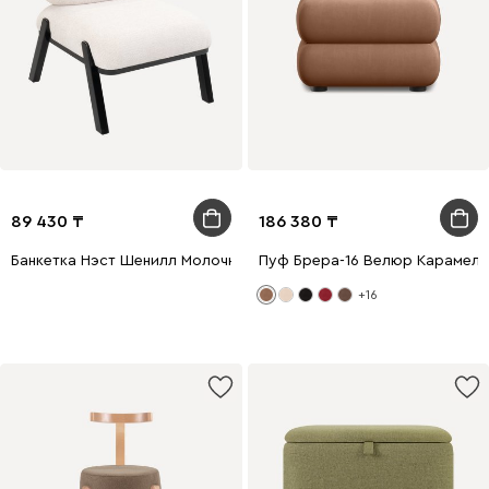
89 430
186 380
Банкетка Нэст Шенилл Молочный
Пуф Брера-16 Велюр Карамель
+16