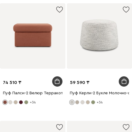
74 510
59 590
Пуф Палси-2 Велюр Терракотовый
Пуф Керли-2 Букле Молочно-с
+34
+34