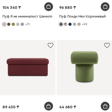
104 340
96 880
Пуф Я не минималист Шенилл Серый
Пуф Лонди Мех Коричневый
+71
+99
89 430
44 680