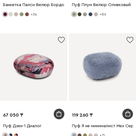
Банкетка Палси Велюр Бордовый
Пуф Плум Велюр Оливковый
+34
+86
67 050
119 260
Пуф Дзен-1 Диалог
Пуф Я не минималист Мех Сер
+71