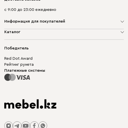
с 9:00 до 23:00 ежедневно
Информация для покупателей
О компании
Каталог
Адреса магазинов
Мягкая мебель
Доставка и оплата
Корпусная мебель
Победитель
Гарантия
Бескаркасная мебель
Mebel.Club
Red Dot Award
Модульная мебель
Для бизнеса
Рейтинг рунета
Столы и стулья
Карта сайта
Платежные системы