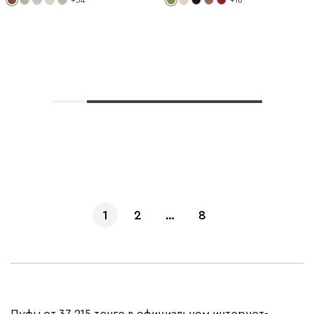
+34
+16
Показать еще
1
2
…
8