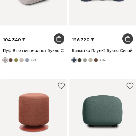
104 340
126 720
Пуф Я не минималист Букле Серый
Банкетка Плум-2 Букле Синий
+71
+86