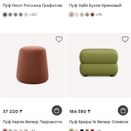
Пуф Гекот Рогожка Графитовый
Пуф Хайл Букле Кремовый
+107
+75
37 220
186 380
Пуф Керли Велюр Терракотовый
Пуф Брера-16 Велюр Оливков