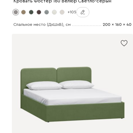
Кровать Фостер 160 Велюр Светло-серый
+105
Спальное место (ДхШхВ)
, см
200 x 160 x 40