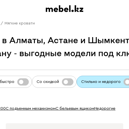
/
Мягкие кровати
 в Алматы, Астане и Шымкент
ану - выгодные модели под кл
 быстро
Со скидкой
Стильно и недорого
200
с подъемным механизмом
с бельевым ящиком
недорогие