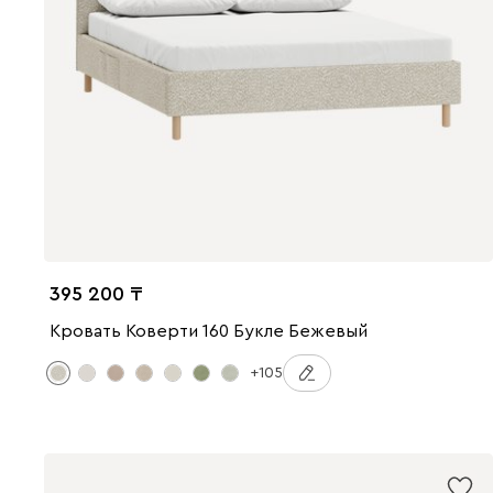
395 200
Кровать Коверти 160 Букле Бежевый
+105