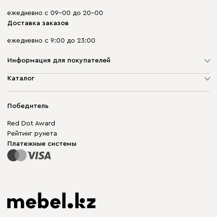
ежедневно с 09-00 до 20-00
Доставка заказов
ежедневно с 9:00 до 23:00
Информация для покупателей
О компании
Каталог
Адреса магазинов
Мягкая мебель
Доставка и оплата
Корпусная мебель
Победитель
Гарантия
Бескаркасная мебель
Mebel.Club
Red Dot Award
Модульная мебель
Для бизнеса
Рейтинг рунета
Столы и стулья
Карта сайта
Платежные системы