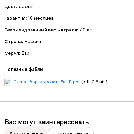
Цвет:
серый
Гарантия:
18 месяцев
230
240
396
695
997
Рекомендованный вес матраса:
40 кг
Страна:
Россия
Дарте
611 490
Серия
:
Ева
Полезные файлы
Схема сборки кровать Ева-П.pdf
(pdf. 0.8 мб.)
Графит
Серый
Терракота
Тёмно-синий
Вас могут заинтересовать
В другом цвете
Похожие товары