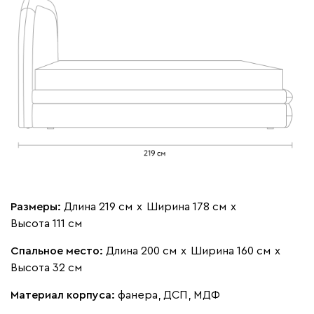
Вишневый
Голубой
Графит
Карамель
Кори
Кларинс
484 700
100
130
690
695
792
Винтер
484 700
Размеры:
Длина 219 см
х
Ширина 178 см
х
Высота 111 см
Спальное место:
Длина 200 см
х
Ширина 160 см
х
Высота 32 см
Виридис
Клэй
Мустард
Оранж
пион
Материал корпуса:
фанера, ДСП, МДФ