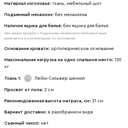
Материал изголовья:
ткань, мебельный щит
Букле
544 360
Подъемный механизм:
без механизма
Наличие ящика для белья:
без ящика для белья
при заказе кровати с подъёмным механизмом бельевой ящик
включается в комплектацию по умолчанию
Вайт
Латте
Терра
Основание кровати:
ортопедическое основание
Максимальная нагрузка на одно спальное место:
120
Альтеа
544 360
кг
Ткань 1:
Лейзи Сильвер
шенилл
Просвет от пола:
2 см
Бежевый
Графит
Молочный
Серый
Рекомендованная высота матраса, см:
21 см
Вариант доставки:
в разобранном виде
Атмосфера
544 360
Съемный чехол:
нет