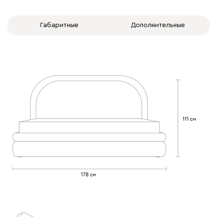
Габаритные
Дополнительные
Бежевый
Изумруд
Марсала
Молочный
Мята
Вулли
439 950
092
100
230
380
684
Ланза
439 950