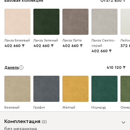
Базовая коллекция
От
372 830
Ланза Бежевый
Ланза Зеленый
Ланза Латте
Ланза Светло-
Лейзи
402 660
402 660
402 660
серый
372 
402 660
Данель
410 120
Бежевый
Графит
Жёлтый
Изумруд
Олив
Комплектация
(
2
)
без механизма
Ультра
410 120