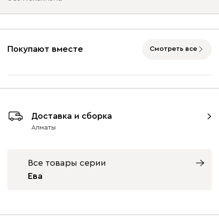
Подъемный механизм
без механизма
с механизмом
Покупают вместе
Смотреть все
Айвори (Ivory)
Горчичный
Дымчатый
Коралловый
Минт 
(Mustard)
(Smoke)
(Coral)
Бентори
410 120
Доставка и сборка
Алматы
Все товары серии
Бежевый
Графит
Кофе
Олива
Песо
Ева
Геста
439 950