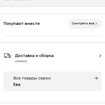
Подъемный механизм
без механизма
с механизмом
Покупают вместе
Смотреть все
Айвори (Ivory)
Горчичный
Дымчатый
Коралловый
Минт 
(Mustard)
(Smoke)
(Coral)
Бентори
410 120
Доставка и сборка
Алматы
Все товары серии
Бежевый
Графит
Кофе
Олива
Песо
Ева
Геста
439 950