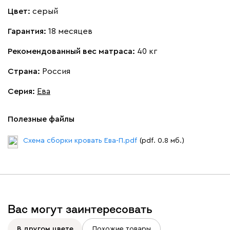
Цвет:
серый
Гарантия:
18 месяцев
230
240
396
695
997
Рекомендованный вес матраса:
40 кг
Страна:
Россия
Дарте
611 490
Серия
:
Ева
Полезные файлы
Схема сборки кровать Ева-П.pdf
(pdf. 0.8 мб.)
Графит
Серый
Терракота
Тёмно-синий
Вас могут заинтересовать
В другом цвете
Похожие товары