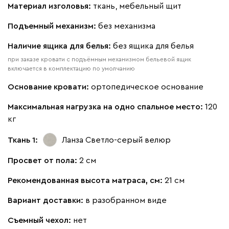
Материал изголовья:
ткань, мебельный щит
Букле
544 360
Подъемный механизм:
без механизма
Наличие ящика для белья:
без ящика для белья
при заказе кровати с подъёмным механизмом бельевой ящик
включается в комплектацию по умолчанию
Вайт
Латте
Терра
Основание кровати:
ортопедическое основание
Максимальная нагрузка на одно спальное место:
120
Альтеа
544 360
кг
Ткань 1:
Ланза Светло-серый
велюр
Просвет от пола:
2 см
Бежевый
Графит
Молочный
Серый
Рекомендованная высота матраса, см:
21 см
Вариант доставки:
в разобранном виде
Атмосфера
544 360
Съемный чехол:
нет