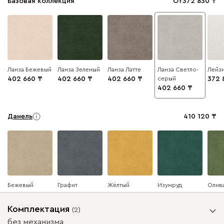
Базовая коллекция
От
372 830
Ланза Бежевый
Ланза Зеленый
Ланза Латте
Ланза Светло-
Лейзи
402 660
402 660
402 660
серый
372 
402 660
Данель
410 120
Бежевый
Графит
Жёлтый
Изумруд
Олив
Комплектация
(
2
)
без механизма
Ультра
410 120