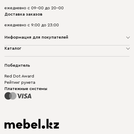
ежедневно с 09-00 до 20-00
Доставка заказов
ежедневно с 9:00 до 23:00
Информация для покупателей
О компании
Каталог
Адреса магазинов
Мягкая мебель
Доставка и оплата
Корпусная мебель
Победитель
Гарантия
Бескаркасная мебель
Mebel.Club
Red Dot Award
Модульная мебель
Для бизнеса
Рейтинг рунета
Столы и стулья
Карта сайта
Платежные системы