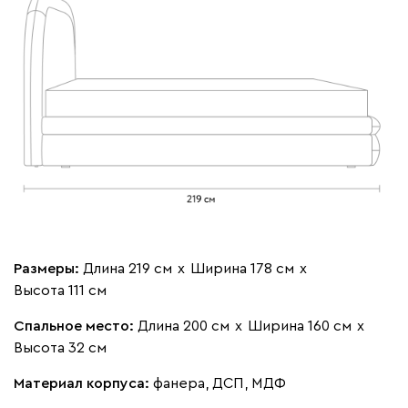
Вишневый
Голубой
Графит
Карамель
Кори
Кларинс
484 700
100
130
690
695
792
Винтер
484 700
Размеры:
Длина 219 см
х
Ширина 178 см
х
Высота 111 см
Спальное место:
Длина 200 см
х
Ширина 160 см
х
Высота 32 см
Виридис
Клэй
Мустард
Оранж
пион
Материал корпуса:
фанера, ДСП, МДФ