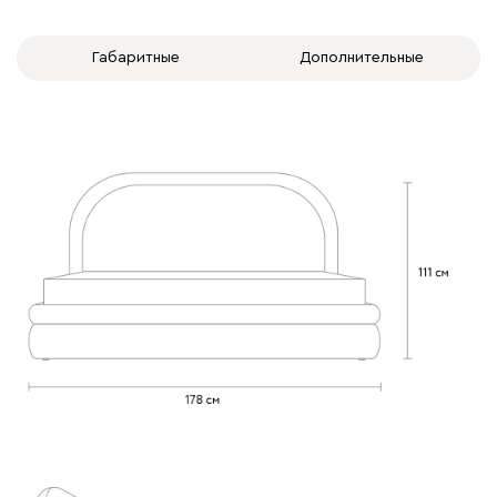
Габаритные
Дополнительные
Бежевый
Изумруд
Марсала
Молочный
Мята
Вулли
439 950
092
100
230
380
684
Ланза
439 950