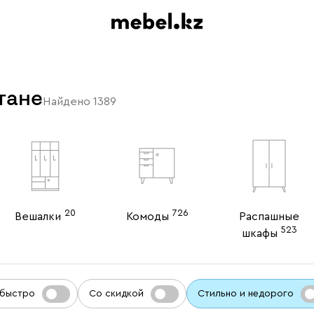
тане
Найдено
1389
20
726
Вешалки
Комоды
Распашные
523
шкафы
 быстро
Со скидкой
Стильно и недорого