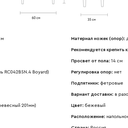
см
Материал ножек (опор):
Рекомендуется крепить к
Просвет от пола:
14 см
ль RC042BSN.4 Boyard)
Регулировка опор:
нет
Подпятники:
фетровые
Вариант доставки:
в раз
ревесный 201мм)
Цвет:
бежевый
Расположение:
напольно
Страна:
Россия