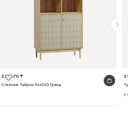
223 670
2
Стеллаж Тайрон 94x200 Гранд ​
Ту
В 