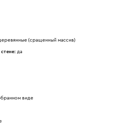
деревянные (сращенный массив)
 стене:
да
обранном виде
е