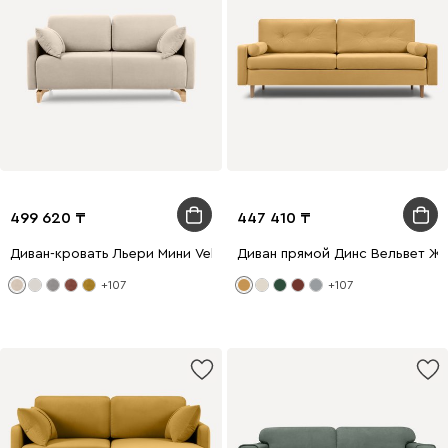
499 620
447 410
Диван-кровать Льери Мини Velvet Light
Диван прямой Динс Вельвет Ж
+107
+107