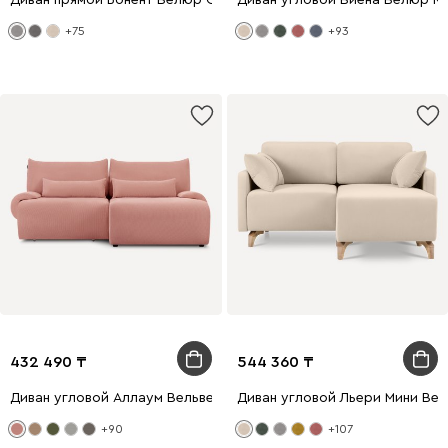
+75
+93
432 490
544 360
Диван угловой Аллаум Вельвет Розовый
Диван угловой Льери Мини Ве
+90
+107