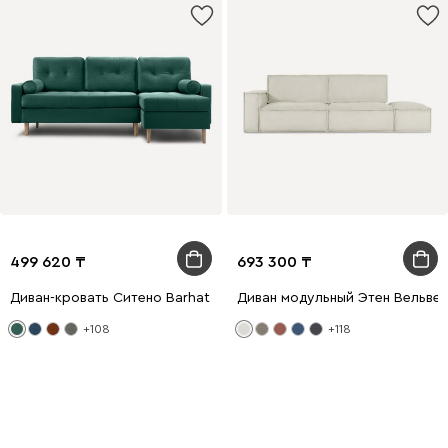
499 620
693 300
Диван-кровать Ситено Barhat Emerald
Диван модульный Этен Вельве
+108
+118