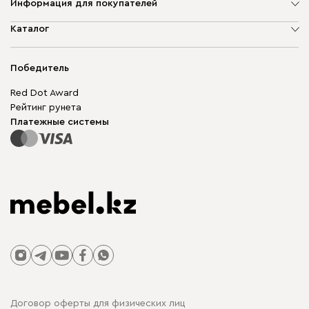
Информация для покупателей
О компании
Каталог
Адреса магазинов
Мягкая мебель
Доставка и оплата
Корпусная мебель
Победитель
Гарантия
Бескаркасная мебель
Mebel.Club
Red Dot Award
Модульная мебель
Для бизнеса
Рейтинг рунета
Столы и стулья
Карта сайта
Платежные системы
Договор оферты для физических лиц