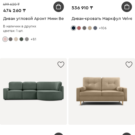
499 620
536 910
474 260
Диван угловой Аронт Мини Велюр Светло-розовый
Диван-кровать Маркфул Velvet
В наличии в других
+106
цветах: 1 шт.
+81