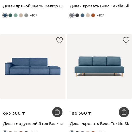
Диван прямой Льери Велюр Синий
Диван-кровать Викс Textile Silv
+107
+107
693 300
186 380
Диван модульный Этен Вельвет Синий
Диван-кровать Викс Textile Sky