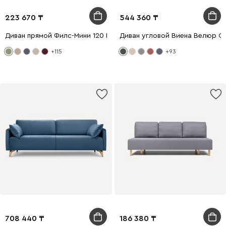
223 670
544 360
Диван прямой Филс-Мини 120 Велюр Оливковый
Диван угловой Виена Велюр О
+115
+93
708 440
186 380