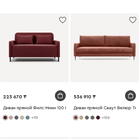
223 670
536 910
Диван прямой Филс-Мини 120 Велюр Бордовый
Диван прямой Сваут Велюр Те
+115
+106