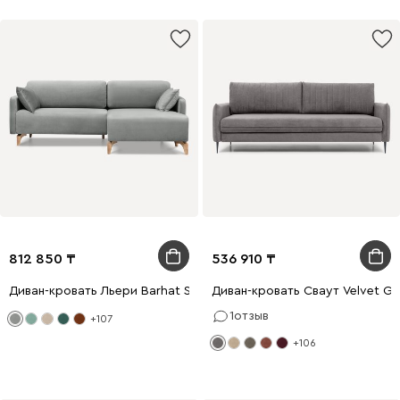
812 850
536 910
Диван-кровать Льери Barhat Silver
Диван-кровать Сваут Velvet Gr
1
отзыв
+107
+106