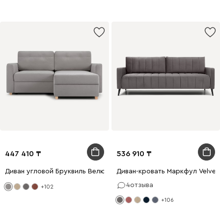
447 410
536 910
Диван угловой Бруквиль Велюр Светло-серый
Диван-кровать Маркфул Velvet
4
отзыва
+102
+106