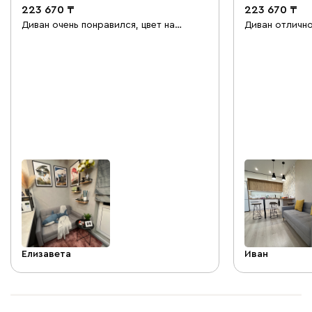
223 670
223 670
Диван очень понравился, цвет на
Диван отлично
картинке немного отличается, от цвета
Идеально под
в жизни. Отлично подходит для кухни,
Качество отли
за счёт ножек смотрится легко.
подняли на эт
Понравилось, что диван жесткий,
5 минут. Сейч
думаю, что если гости захотят
притяжения на
остаться на ночь - будут приятно
подушки Деко
удивлены.
Yellow стали 
дивану :)
Елизавета
Иван