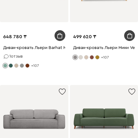
648 780
499 620
Диван-кровать Льери Barhat Mint
Диван-кровать Льери Мини Velv
1
отзыв
+107
+107