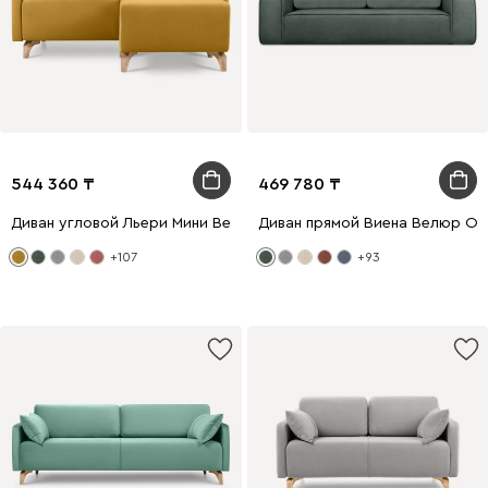
544 360
469 780
Диван угловой Льери Мини Велюр Горчичный
Диван прямой Виена Велюр Ол
+107
+93