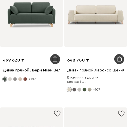
499 620
648 780
Диван прямой Льери Мини Велюр Оливковый
Диван прямой Ларонсо Шенил
В наличии в других
+107
цветах: 1 шт.
+107