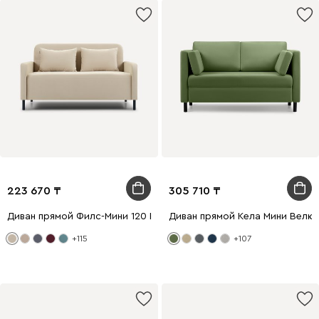
223 670
305 710
Диван прямой Филс-Мини 120 Велюр Бежевый
Диван прямой Кела Мини Велю
+115
+107