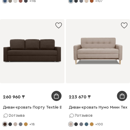
+118
+107
260 960
223 670
Диван-кровать Порту Textile Brown
Диван-кровать Нумо Мини Textil
2
отзыва
7
отзывов
+18
+100