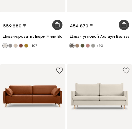
559 280
454 870
Диван-кровать Льери Мини Bucle White
Диван угловой Аллаум Вельве
+107
+90