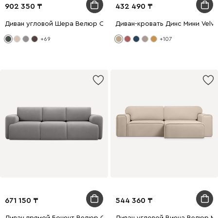
902 350
432 490
Диван угловой Шера Велюр Оливковый
Диван-кровать Динс Мини Velve
+69
+107
671 150
544 360
Диван прямой Бонент Велюр Светло-серый
Диван угловой Виена Велюр М